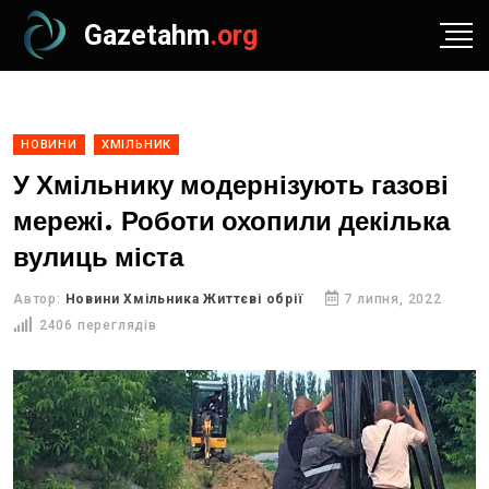
Gazetahm
.org
НОВИНИ
ХМІЛЬНИК
У Хмільнику модернізують газові
мережі. Роботи охопили декілька
вулиць міста
Автор:
Новини Хмільника Життєві обрії
7 липня, 2022
2406 переглядів