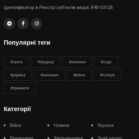
Ідентифікатор в Реєстрі суб’єктів медіа: R40-03126
Популярні теги
#свята
#традиції
#іменини
#події
#україна
#хмільник
#війна
#поліція
#прикмети
Категорії
Війна
Новини
Україна
Вінниччина
Хмільниччина
Знай наших