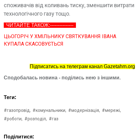
споживачів від коливань тиску, зменшити витрати
технологічного газу тощо.
ЧИТАЙТЕ ТАКОЖ:---------------
ЦЬОГОРІЧ У ХМІЛЬНИКУ СВЯТКУВАННЯ ІВАНА
КУПАЛА СКАСОВУЄТЬСЯ
Підписатись на телеграм канал Gazetahm.org
Сподобалась новина - поділись нею з іншими.
Теги:
#газопровід,
#комунальники,
#модернізація,
#мережі,
#роботи,
#розподіл,
#газ
Поділитися: