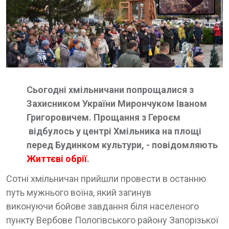
Сьогодні хмільничани попрощалися з
Захисником України Мирончуком Іваном
Григоровичем. Прощання з Героєм
відбулось у центрі Хмільника на площі
перед Будинком культури, - повідомляють
Життєві обрії
.
Сотні хмільничан прийшли провести в останню
путь мужнього воїна, який загинув
виконуючи бойове завдання біля населеного
пункту Вербове Пологівського району Запорізької