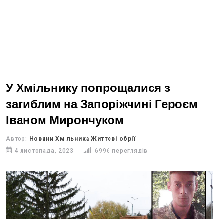
У Хмільнику попрощалися з
загиблим на Запоріжчині Героєм
Іваном Мирончуком
Автор:
Новини Хмільника Життєві обрії
4 листопада, 2023
6996 переглядів