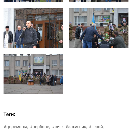
Теги:
#церемонія,
#вербове,
#віче,
#захисник,
#герой,