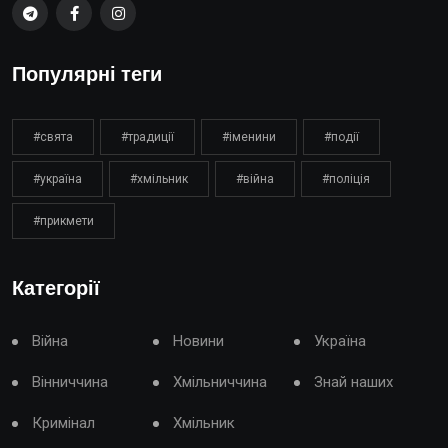
Популярні теги
#свята
#традиції
#іменини
#події
#україна
#хмільник
#війна
#поліція
#прикмети
Категорії
Війна
Новини
Україна
Вінниччина
Хмільниччина
Знай наших
Кримінал
Хмільник