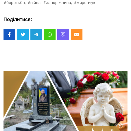
#боротьба,
#війна,
#запоріжчина,
#мирончук
Поділитися: