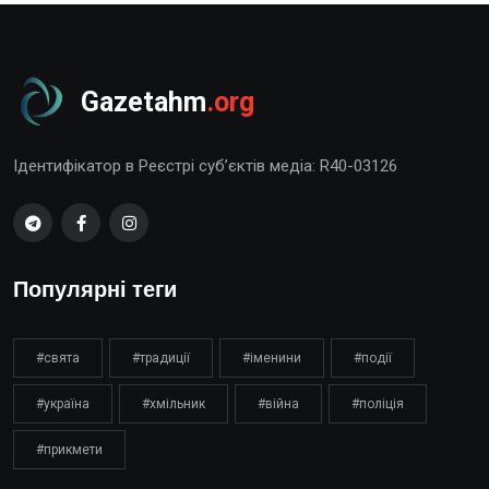
Gazetahm
.org
Ідентифікатор в Реєстрі суб’єктів медіа: R40-03126
Популярні теги
#свята
#традиції
#іменини
#події
#україна
#хмільник
#війна
#поліція
#прикмети