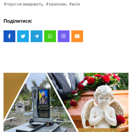
#герої не вмирають,
#захисник,
#воїн
Поділитися: