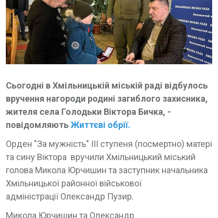
Сьогодні в Хмільницькій міській раді відбулось
вручення нагороди родині загиблого захисника,
жителя села Голодьки Віктора Бичка,
-
повідомляють
Життєві обрії.
Орден "За мужність" ІІІ ступеня (посмертно) матері
та сину Віктора вручили Хмільницький міський
голова Микола Юрчишин та заступник начальника
Хмільницької районної військової
адміністрації Олександр Пузир.
Микола Юрчишин та Олександр