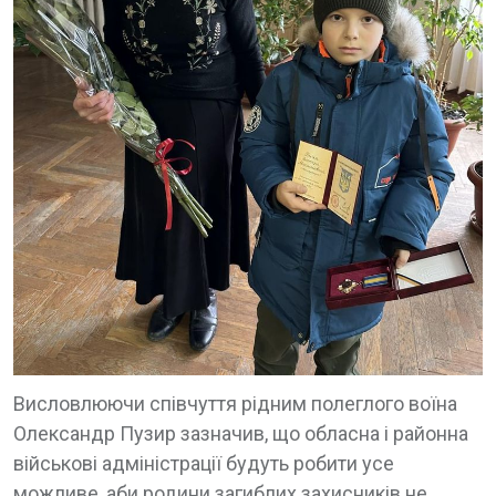
Висловлюючи співчуття рідним полеглого воїна
Олександр Пузир зазначив, що обласна і районна
військові адміністрації будуть робити усе
можливе, аби родини загиблих захисників не