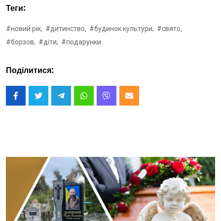
Теги:
#новий рік,
#дитинство,
#будинок культури,
#свято,
#борзов,
#діти,
#подарунки
Поділитися: