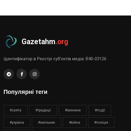
Gazetahm
.org
Ідентифікатор в Реєстрі суб’єктів медіа: R40-03126
Популярні теги
#свята
#традиції
#іменини
#події
#україна
#хмільник
#війна
#поліція