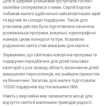
Діти зі щирими усмішками зустрічали гостей і
залюбки спілкувалися з ними. Сергій Борзов
побажав малечі здійснення найзаповітніших мрій
та вручив їм солодкі подарунки. Також для
учасників дійства була підготовлена насичена
розважальна програма: вокальні, хореографічні
номери, цікаві конкурси та ігри. Яскравою
родзинкою свята став аквагрим для малечі.
Зауважимо, що святкова новорічна програма та
подарунки передбачені для дітей пільгових
категорій з усіх громад області, включаючи дітей
вимушених переселенців, які знайшли прихисток
на Вінниччині. Загалом, для малечі підготували
10200 подарунків від Начальника ОВА.
Навіть у вирі війни має залишитися місце для
відчуття свята й маленьких приводів радості.