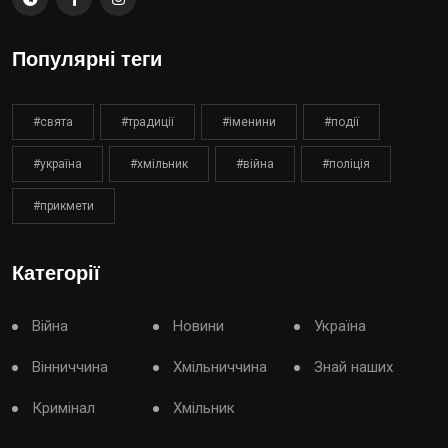
Популярні теги
#свята
#традиції
#іменини
#події
#україна
#хмільник
#війна
#поліція
#прикмети
Категорії
Війна
Новини
Україна
Вінниччина
Хмільниччина
Знай наших
Кримінал
Хмільник