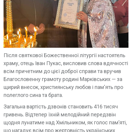
Після святкової Божественної літургії настоятель
храму, отець Іван Пукас, висловив слова вдячності
всім причетним до цієї доброї справи та вручив
Благословенну грамоту родині Марківських — за
щирий внесок, християнську любов і пам'ять про
полеглого сина та брата.
Загальна вартість дзвонів становить 416 тисяч
гривень. Відтепер їхній мелодійний передзвін
щодня лунатиме над Хмільником, як голос пам’яті,
що нагадує всім про жертовність українських