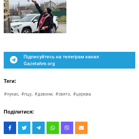
Підписуйтесь на телеграм канал
Gazetahm.org
Теги:
#пукас,
#пцу,
#дзвони,
#свято,
#церква
Поділитися: