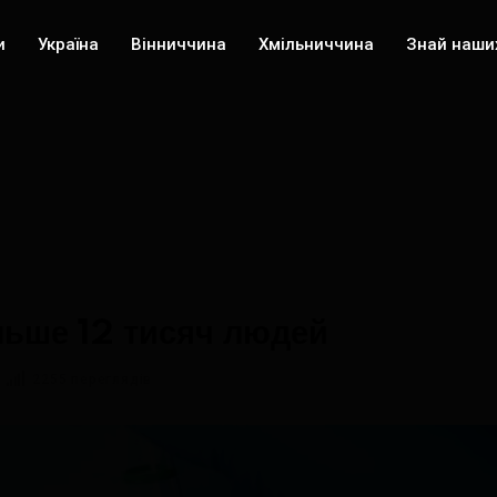
и
Україна
Вінниччина
Хмільниччина
Знай наши
льше 12 тисяч людей
2255 переглядів