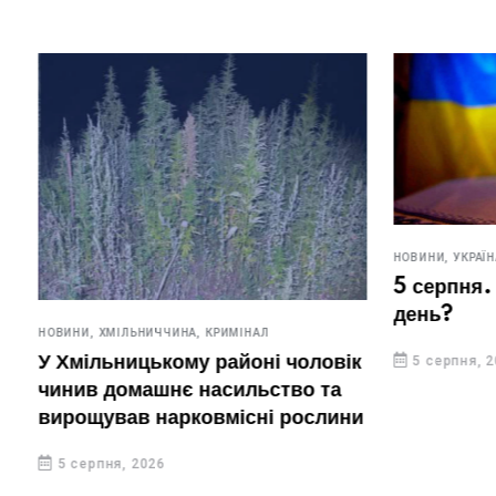
НОВИНИ,
УКРАЇНА
5 серпня. 
день?
НОВИНИ,
ХМІЛЬНИЧЧИНА,
КРИМІНАЛ
У Хмільницькому районі чоловік
5 серпня, 20
чинив домашнє насильство та
вирощував нарковмісні рослини
5 серпня, 2026