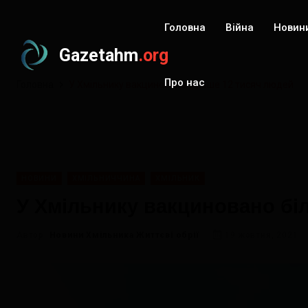
Головна
Війна
Новин
Gazetahm
.org
Про нас
Головна
У Хмільнику вакциновано більше 12 тисяч людей
НОВИНИ
ХМІЛЬНИЧЧИНА
ХМІЛЬНИК
У Хмільнику вакциновано бі
Автор:
Новини Хмільника Життєві обрії
19 жовтня, 2021