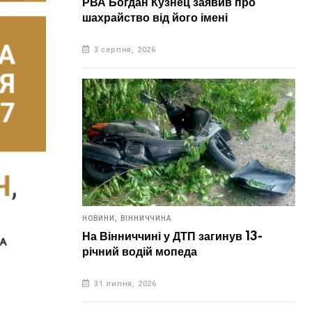
РВА Богдан Кузнец заявив про
шахрайство від його імені
3 серпня, 2026
НОВИНИ,
ВІННИЧЧИНА
На Вінниччині у ДТП загинув 13-
річний водій мопеда
31 липня, 2026