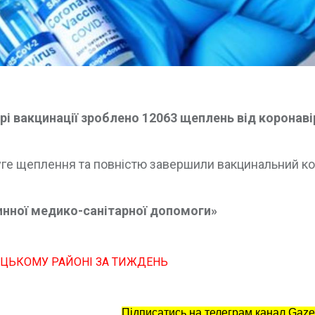
і вакцинації зроблено 12063 щеплень від коронаві
уге щеплення та повністю завершили вакцинальний к
инної медико-санітарної допомоги»
ИЦЬКОМУ РАЙОНІ ЗА ТИЖДЕНЬ
Підписатись на телеграм канал Gaze