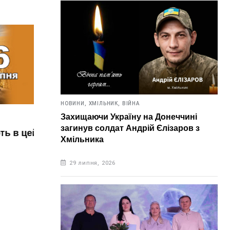
НОВИНИ,
ХМІЛЬНИК,
ВІЙНА
Захищаючи Україну на Донеччині
НОВИНИ,
ВІННИЧЧИНА,
ХМІЛЬНИК
загинув солдат Андрій Єлізаров з
ь в цей
Завтра у Хмільнику очікується
Хмільника
аномальна спека. Температура
НОВИН
29 липня, 2026
сягатиме 37 градусів
У Х
квар
5 серпня, 2026
Рят
вирі
5 