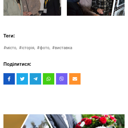
Теги:
#місто,
#історія,
#фото,
#виставка
Поділитися: