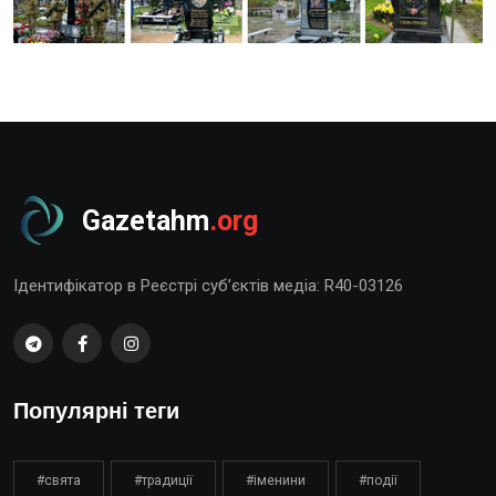
Gazetahm
.org
Ідентифікатор в Реєстрі суб’єктів медіа: R40-03126
Популярні теги
#свята
#традиції
#іменини
#події