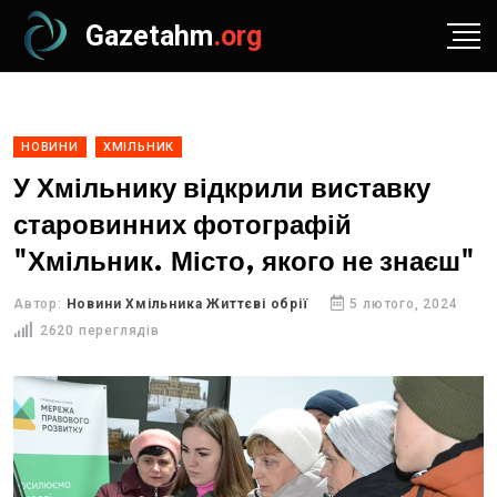
Gazetahm
.org
НОВИНИ
ХМІЛЬНИК
У Хмільнику відкрили виставку
старовинних фотографій
"Хмільник. Місто, якого не знаєш"
Автор:
Новини Хмільника Життєві обрії
5 лютого, 2024
2620 переглядів