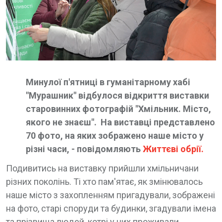
Минулої п'ятниці в гуманітарному хабі
"Мурашник" відбулося відкриття виставки
старовинних фотографій "Хмільник. Місто,
якого не знаєш". На виставці представлено
70 фото, на яких зображено наше місто у
різні часи, - повідомляють
Життєві обрії.
Подивитись на виставку прийшли хмільничани
різних поколінь. Ті хто пам'ятає, як змінювалось
наше місто з захопленням пригадували, зображені
на фото, старі споруди та будинки, згадували імена
та прізвища людей, котрі у них проживали.