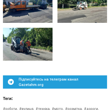
Підписуйтесь на телеграм канал
Gazetahm.org
Теги:
#роботи,
#вулиця,
#техніка,
#місто,
#розмітка,
#дороги,