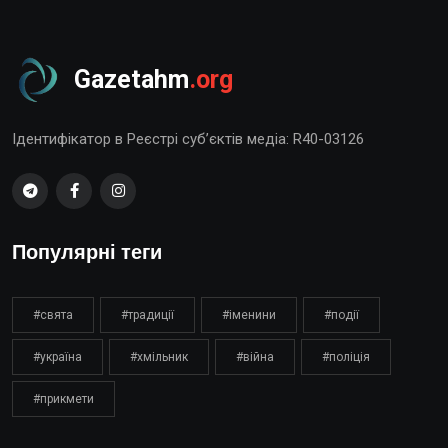
Gazetahm
.org
Ідентифікатор в Реєстрі суб’єктів медіа: R40-03126
Популярні теги
#свята
#традиції
#іменини
#події
#україна
#хмільник
#війна
#поліція
#прикмети