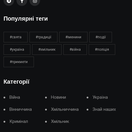
Популярні теги
#свята
#традиції
#іменини
#події
#україна
#хмільник
#війна
#поліція
#прикмети
Категорії
Війна
Новини
Україна
Вінниччина
Хмільниччина
Знай наших
Кримінал
Хмільник