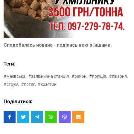
Сподобалась новина - поділись нею з іншими.
Теги:
#маєвська,
#залізнична станція,
#район,
#поліція,
#лікарня,
#струм,
#потяг,
#козятин
Поділитися: