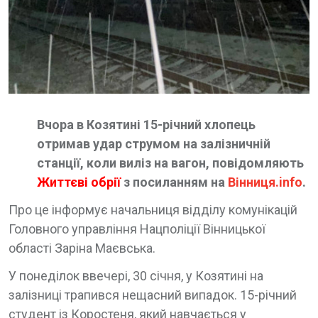
Вчора в Козятині 15-річний хлопець
отримав удар струмом на залізничній
станції, коли виліз на вагон, повідомляють
Життєві обрії
з посиланням на
Вінниця.info
.
Про це інформує начальниця відділу комунікацій
Головного управління Нацполіції Вінницької
області Заріна Маєвська.
У понеділок ввечері, 30 січня, у Козятині на
залізниці трапився нещасний випадок. 15-річний
студент із Коростеня, який навчається у