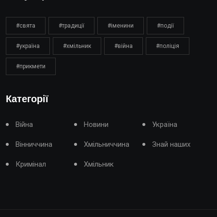
#свята
#традиції
#іменини
#події
#україна
#хмільник
#війна
#поліція
#прикмети
Категорії
Війна
Новини
Україна
Вінниччина
Хмільниччина
Знай наших
Кримінал
Хмільник