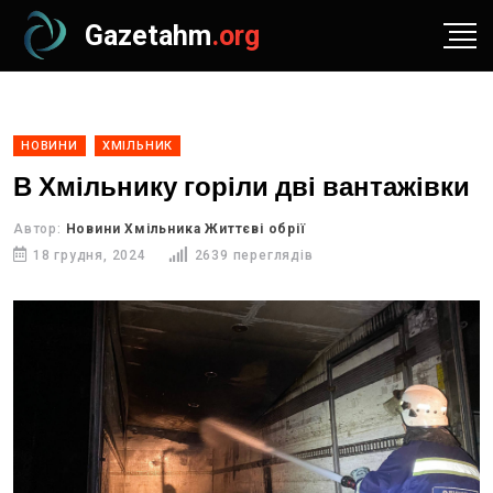
Gazetahm
.org
НОВИНИ
ХМІЛЬНИК
В Хмільнику горіли дві вантажівки
Автор:
Новини Хмільника Життєві обрії
18 грудня, 2024
2639 переглядів