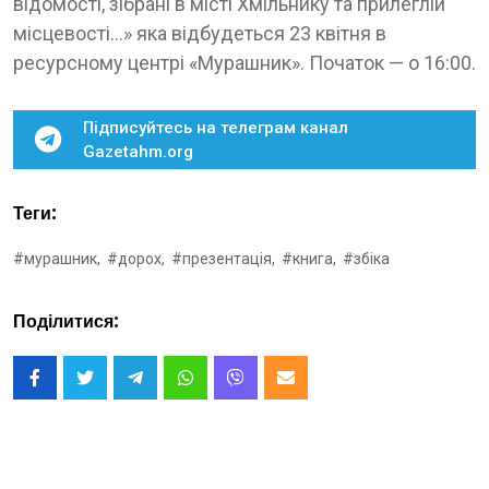
відомості, зібрані в місті Хмільнику та прилеглій
місцевості…» яка відбудеться 23 квітня в
ресурсному центрі «Мурашник». Початок — о 16:00.
Підписуйтесь на телеграм канал
Gazetahm.org
Теги:
#мурашник,
#дорох,
#презентація,
#книга,
#збіка
Поділитися: