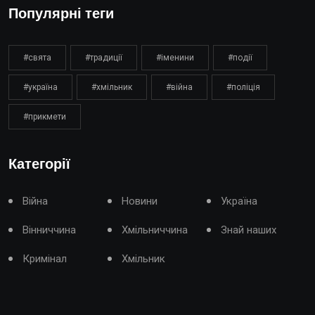
Популярні теги
#свята
#традиції
#іменини
#події
#україна
#хмільник
#війна
#поліція
#прикмети
Категорії
Війна
Новини
Україна
Вінниччина
Хмільниччина
Знай наших
Кримінал
Хмільник