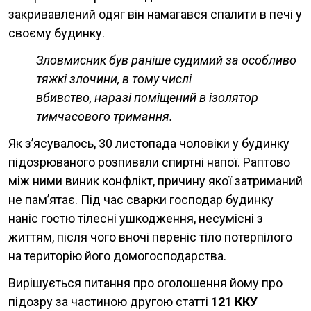
закривавлений одяг він намагався спалити в печі у
своєму будинку.
Зловмисник був раніше судимий за особливо
тяжкі злочини, в тому числі
вбивство, наразі поміщений в ізолятор
тимчасового тримання.
Як з’ясувалось, 30 листопада чоловіки у будинку
підозрюваного розпивали спиртні напої. Раптово
між ними виник конфлікт, причину якої затриманий
не пам’ятає. Під час сварки господар будинку
наніс гостю тілесні ушкодження, несумісні з
життям, після чого вночі переніс тіло потерпілого
на територію його домогосподарства.
Вирішується питання про оголошення йому про
підозру за частиною другою статті
121 ККУ