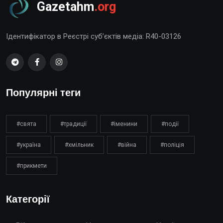
Gazetahm
.org
Ідентифікатор в Реєстрі суб’єктів медіа: R40-03126
Популярні теги
#свята
#традиції
#іменини
#події
#україна
#хмільник
#війна
#поліція
#прикмети
Категорії