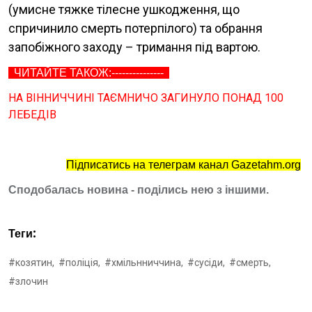
(умисне тяжке тілесне ушкодження, що
спричинило смерть потерпілого) та обрання
запобіжного заходу – тримання під вартою.
ЧИТАЙТЕ ТАКОЖ:---------------
НА ВІННИЧЧИНІ ТАЄМНИЧО ЗАГИНУЛО ПОНАД 100
ЛЕБЕДІВ
Підписатись на телеграм канал Gazetahm.org
Сподобалась новина - поділись нею з іншими.
Теги:
#козятин,
#поліція,
#хмільнниччина,
#сусіди,
#смерть,
#злочин