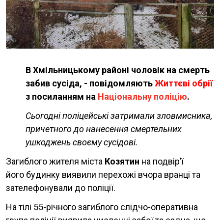
В Хмільницькому районі чоловік на смерть
забив сусіда, - повідомляють
Життєві обрії
з посиланням на
Національну поліцію
.
Сьогодні поліцейські затримали зловмисника,
причетного до нанесення смертельних
ушкоджень своєму сусідові.
Загиблого жителя міста
Козятин
на подвір’ї
його будинку виявили перехожі вчора вранці та
зателефонували до поліції.
На тілі 55-річного загиблого слідчо-оперативна