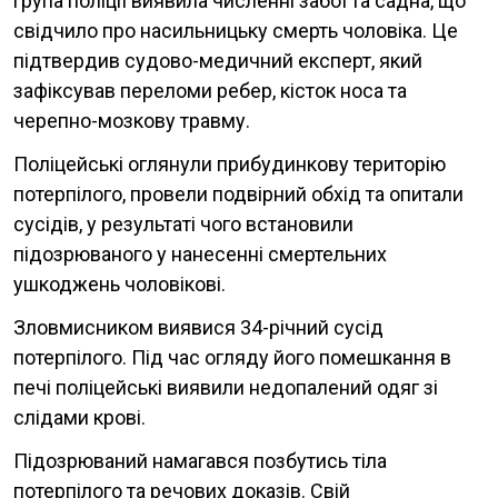
група поліції виявила численні забої та садна, що
свідчило про насильницьку смерть чоловіка. Це
підтвердив судово-медичний експерт, який
зафіксував переломи ребер, кісток носа та
черепно-мозкову травму.
Поліцейські оглянули прибудинкову територію
потерпілого, провели подвірний обхід та опитали
сусідів, у результаті чого встановили
підозрюваного у нанесенні смертельних
ушкоджень чоловікові.
Зловмисником виявися 34-річний сусід
потерпілого. Під час огляду його помешкання в
печі поліцейські виявили недопалений одяг зі
слідами крові.
Підозрюваний намагався позбутись тіла
потерпілого та речових доказів. Свій