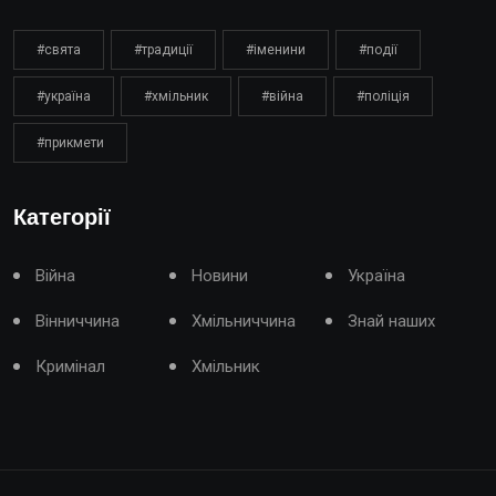
#свята
#традиції
#іменини
#події
#україна
#хмільник
#війна
#поліція
#прикмети
Категорії
Війна
Новини
Україна
Вінниччина
Хмільниччина
Знай наших
Кримінал
Хмільник