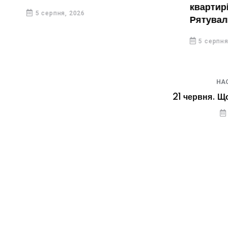
квартирі жі
5 серпня, 2026
Рятувальн
вирізати дв
5 серпня, 20
НА
21 червня. Щ