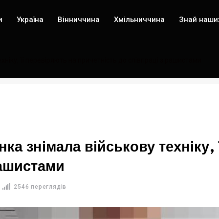
и
Україна
Вінниччина
Хмільниччина
Знай наши
ехніку, її перевіряють на причетність до співпраці з рашистами
нка знімала військову техніку, 
рашистами
2546 переглядів