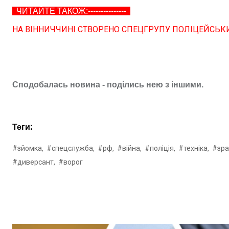
ЧИТАЙТЕ ТАКОЖ:---------------
НА ВІННИЧЧИНІ СТВОРЕНО СПЕЦГРУПУ ПОЛІЦЕЙСЬКИ
Сподобалась новина - поділись нею з іншими.
Теги:
#зйомка,
#спецслужба,
#рф,
#війна,
#поліція,
#техніка,
#зра
#диверсант,
#ворог