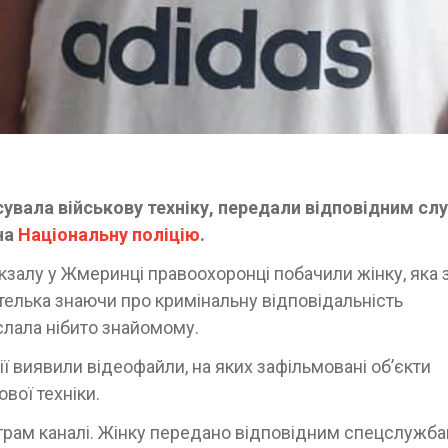
сувала військову техніку, передали відповідним сл
на
Національну поліцію
.
окзалу у Жмеринці правоохоронці побачили жінку, яка 
ителька знаючи про кримінальну відповідальність
слала нібито знайомому.
ії виявили відеофайли, на яких зафільмовані об’єкти
вої техніки.
еграм каналі. Жінку передано відповідним спецслужба