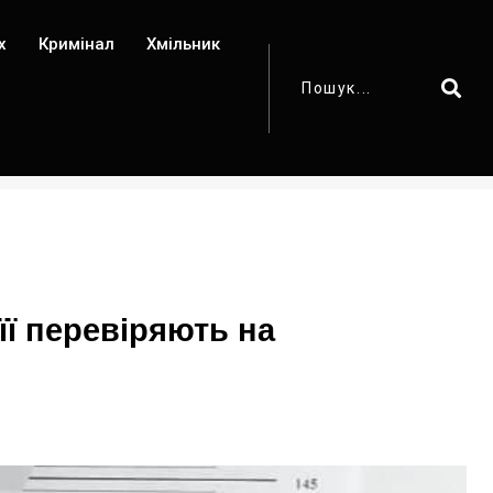
х
Кримінал
Хмільник
її перевіряють на