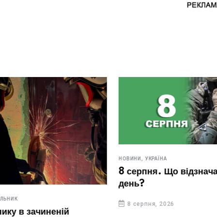
НОВИНИ,
УКРАЇНА
8 серпня. Що відзначают
день?
ИК
8 серпня, 2026
у в зачиненій