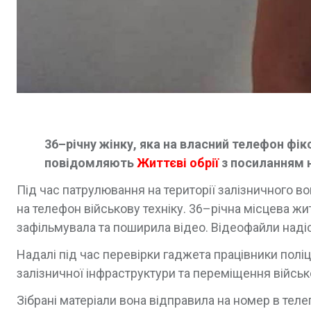
36–річну жінку, яка на власний телефон фік
повідомляють
Життєві обрії
з посиланням 
Під час патрулювання на території залізничного в
на телефон військову техніку. 36–річна місцева ж
зафільмувала та поширила відео. Відеофайли наді
Надалі під час перевірки гаджета працівники поліц
залізничної інфраструктури та переміщення військо
Зібрані матеріали вона відправила на номер в тел