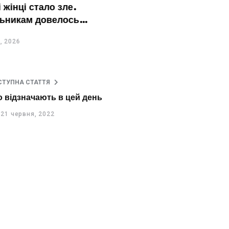
нці стало зле.
икам довелось
ері
26
СТУПНА СТАТТЯ
о відзначають в цей день
21 червня, 2022