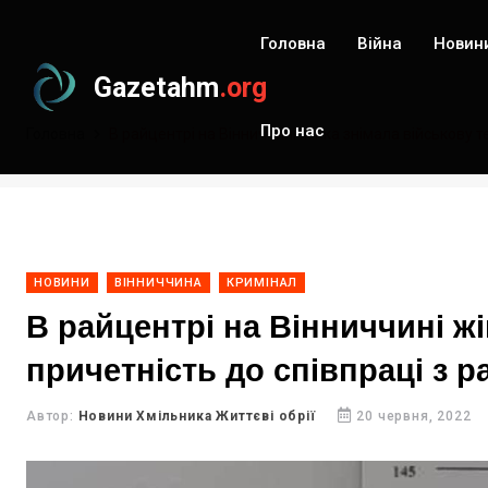
Головна
Війна
Новин
Gazetahm
.org
Про нас
Головна
В райцентрі на Вінниччині жінка знімала військову т
НОВИНИ
ВІННИЧЧИНА
КРИМІНАЛ
В райцентрі на Вінниччині жі
причетність до співпраці з 
Автор:
Новини Хмільника Життєві обрії
20 червня, 2022