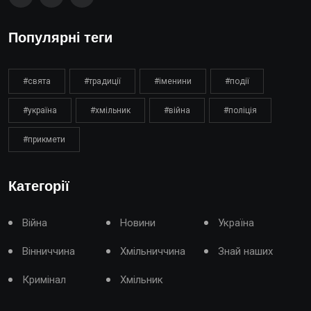
Популярні теги
#свята
#традиції
#іменини
#події
#україна
#хмільник
#війна
#поліція
#прикмети
Категорії
Війна
Новини
Україна
Вінниччина
Хмільниччина
Знай наших
Кримінал
Хмільник