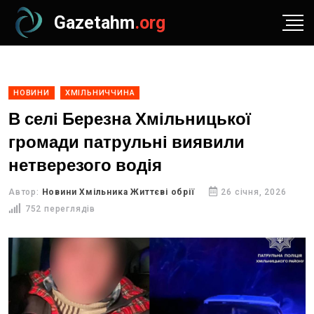
Gazetahm
.org
НОВИНИ
ХМІЛЬНИЧЧИНА
В селі Березна Хмільницької
громади патрульні виявили
нетверезого водія
Автор:
Новини Хмільника Життєві обрії
26 січня, 2026
752 переглядів