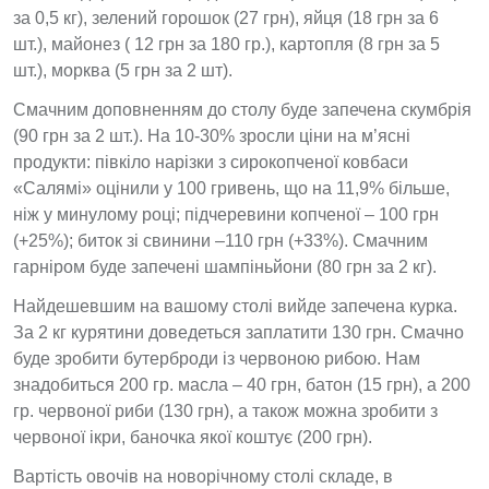
за 0,5 кг), зелений горошок (27 грн), яйця (18 грн за 6
шт.), майонез ( 12 грн за 180 гр.), картопля (8 грн за 5
шт.), морква (5 грн за 2 шт).
Смачним доповненням до столу буде запечена скумбрія
(90 грн за 2 шт.).
На 10-30% зросли ціни на м’ясні
продукти: півкіло нарізки з сирокопченої ковбаси
«Салямі» оцінили у 100 гривень, що на 11,9% більше,
ніж у минулому році; підчеревини копченої – 100 грн
(+25%); биток зі свинини –110 грн (+33%). Смачним
гарніром буде запечені шампіньйони (80 грн за 2 кг).
Найдешевшим на вашому столі вийде запечена курка.
За 2 кг курятини доведеться заплатити 130 грн. Смачно
буде зробити бутерброди із червоною рибою. Нам
знадобиться 200 гр. масла ­– 40 грн, батон (15 грн), а 200
гр. червоної риби (130 грн), а також можна зробити з
червоної ікри, баночка якої коштує (200 грн).
Вартість овочів на новорічному столі складе, в