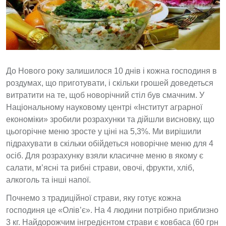
До Нового року залишилося 10 днів і кожна господиня в
роздумах, що приготувати, і скільки грошей доведеться
витратити на те, щоб новорічний стіл був смачним. У
Національному науковому центрі «Інститут аграрної
економіки» зробили розрахунки та дійшли висновку, що
цьогорічне меню зросте у ціні на 5,3%. Ми вирішили
підрахувати в скільки обійдеться новорічне меню для 4
осіб. Для розрахунку взяли класичне меню в якому є
салати, м’ясні та рибні страви, овочі, фрукти, хліб,
алкоголь та інші напої.
Почнемо з традиційної страви, яку готує кожна
господиня це «Олів’є». На 4 людини потрібно приблизно
3 кг. Найдорожчим інгредієнтом страви є ковбаса (60 грн