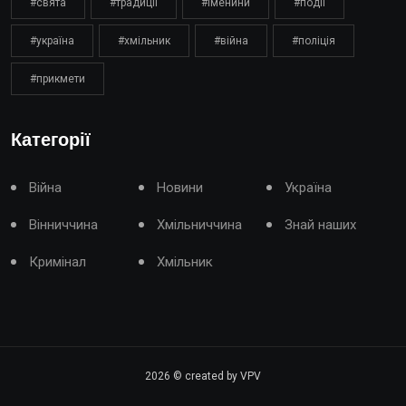
#свята
#традиції
#іменини
#події
#україна
#хмільник
#війна
#поліція
#прикмети
Категорії
Війна
Новини
Україна
Вінниччина
Хмільниччина
Знай наших
Кримінал
Хмільник
2026
© created by VPV