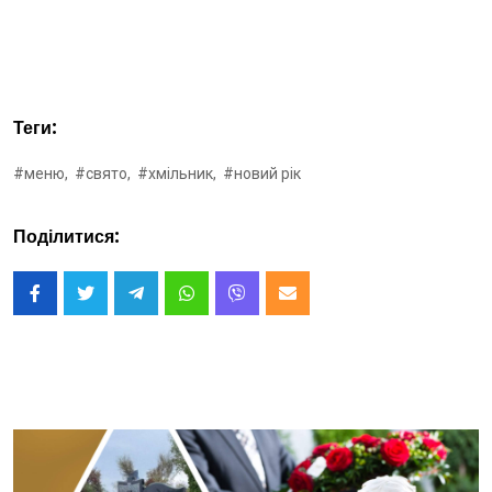
Теги:
#меню,
#свято,
#хмільник,
#новий рік
Поділитися: