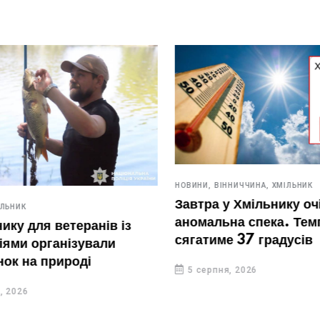
НОВИНИ,
ВІННИЧЧИНА,
ХМІЛЬНИК
Завтра у Хмільнику очіку
ИК
аномальна спека. Темпе
 для ветеранів із
сягатиме 37 градусів
и організували
 на природі
5 серпня, 2026
26