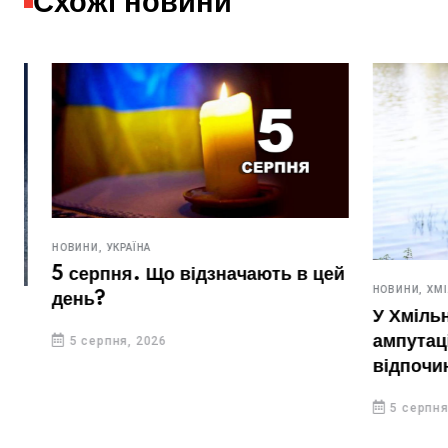
Схожі новини
НОВИНИ,
УКРАЇНА
5 серпня. Що відзначають в цей
НОВИНИ,
ХМІЛЬН
день?
У Хмільнику
ампутаціям
5 серпня, 2026
відпочинок
5 серпня, 20