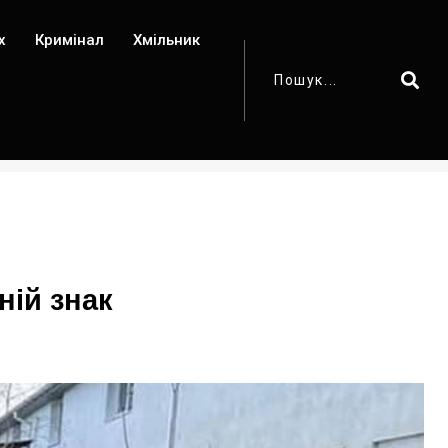
х
Кримінал
Хмільник
ній знак