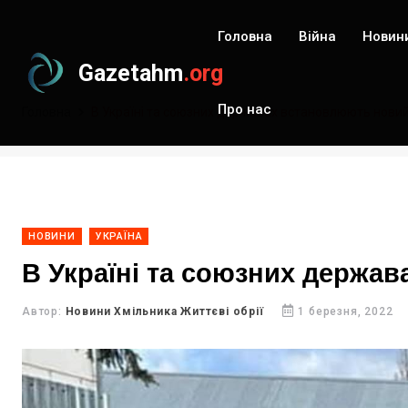
Головна
Війна
Новин
Gazetahm
.org
Про нас
Головна
В Україні та союзних державах встановлюють новий
НОВИНИ
УКРАЇНА
В Україні та союзних держа
Автор:
Новини Хмільника Життєві обрії
1 березня, 2022