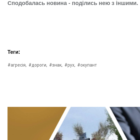
Сподобалась новина - поділись нею з іншими.
Теги:
#агресія,
#дороги,
#знак,
#рух,
#окупант