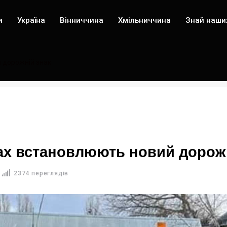
и
Україна
Вінниччина
Хмільниччина
Знай наши
 дорожній знак
вах встановлюють новий дорож
2374 переглядів