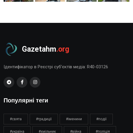
Gazetahm
.org
Ідентифікатор в Реєстрі суб’єктів медіа: R40-03126
Популярні теги
#свята
#традиції
#іменини
#події
#україна
#хмільник
#війна
#поліція