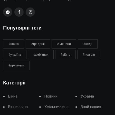
Популярні теги
#свята
#традиції
#іменини
#події
#україна
#хмільник
#війна
#поліція
#прикмети
Категорії
Війна
Новини
Україна
Вінниччина
Хмільниччина
Знай наших