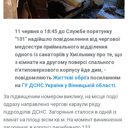
11 червня о 18:45 до Служби порятунку
"101" надійшло повідомлення від чергової
медсестри приймального відділення
одного із санаторіїв у Хмільнику про те, що
з кімнати на другому поверсі спального
п'ятиповерхового корпусу йде дим, -
повідомляють
Життєві обрії
з посиланням
на
ГУ ДСНС України у Вінницькій області.
За підвищеним номером виклику, на місце події
одразу направлено чергові караули ряду
підрозділів ДСНС. Загоряння сталося в одній із
кімнат на площі вісім кв.м. На момент виникнення
загоряння, в корпусі перебувало 133