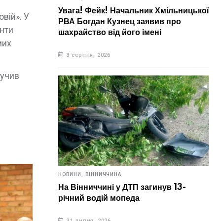
Увага! Фейк! Начальник Хмільницької
вій». У
РВА Богдан Кузнец заявив про
енти
шахрайство від його імені
мих
3 серпня, 2026
ручив
НОВИНИ,
ВІННИЧЧИНА
На Вінниччині у ДТП загинув 13-
річний водій мопеда
31 липня, 2026