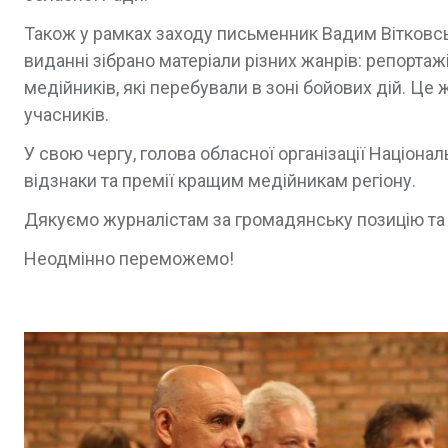
Також у рамках заходу письменник Вадим Вітковськ
виданні зібрано матеріали різних жанрів: репортажі
медійників, які перебували в зоні бойових дій. Це
учасників.
У свою чергу, голова обласної організації Націона
відзнаки та премії кращим медійникам регіону.
Дякуємо журналістам за громадянську позицію та н
Неодмінно переможемо!