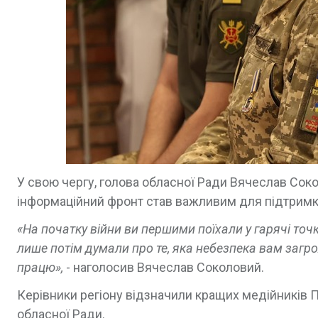
У свою чергу, голова обласної Ради Вячеслав Соко
інформаційний фронт став важливим для підтримки 
«На початку війни ви першими поїхали у гарячі то
лише потім думали про те, яка небезпека вам загро
працю»,
- наголосив Вячеслав Соколовий.
Керівники регіону відзначили кращих медійників П
обласної Ради.