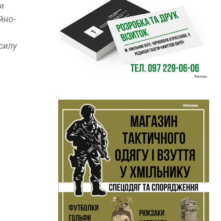
и
йно-
силу