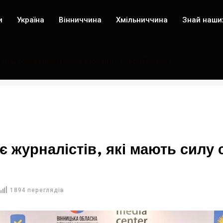
и
Україна
Вінниччина
Хмільниччина
Знай наши
 силу слова і яким можна довіряти, - Сергій Борзов
є журналістів, які мають силу 
1894 переглядів