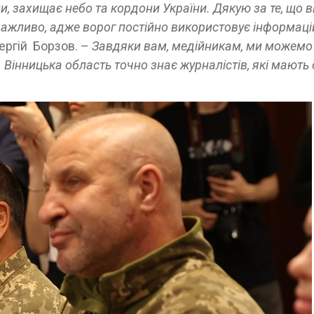
и, захищає небо та кордони України. Дякую за те, що в
 важливо, адже ворог постійно використовує інформаці
ергій Борзов. –
Завдяки вам, медійникам, ми можемо
Вінницька область точно знає журналістів, які мають 