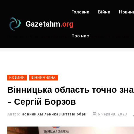
Головна
Війна
Новин
Gazetahm
.org
Про нас
Головна
Вінницька область точно знає журналістів, які мають
НОВИНИ
ВІННИЧЧИНА
Вінницька область точно зна
- Сергій Борзов
Автор:
Новини Хмільника Життєві обрії
6 червня, 2023