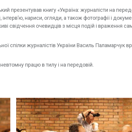
ий презентував книгу «Україна: журналісти на передо
, інтерв’ю, нариси, огляди, а також фотографії і докум
 живі свідчення очевидців з місця подій і враження са
льної спілки журналістів України Василь Паламарчук в
евтомну працю в тилу і на передовій.