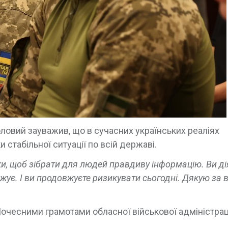
ловий зауважив, що в сучасних українських реаліях
стабільної ситуації по всій державі.
чки, щоб зібрати для людей правдиву інформацію.
Ви ді
жує. І ви продовжуєте ризикувати сьогодні. Дякую за 
очесними грамотами обласної військової адміністраці