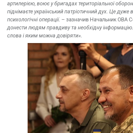
артилерією, воює у бригадах територіальної оборон
піднімаєте український патріотичний дух. Це дуже
психологічні операції.
– зазначив Начальник ОВА С
донести людям правдиву та необхідну інформацію. 
слова і яким можна довіряти».