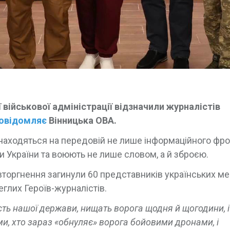
 військової адміністрації відзначили журналістів
овідомляє
Вінницька ОВА.
знаходяться на передовій не лише інформаційного фро
 України та воюють не лише словом, а й зброєю.
торгнення загинули 60 представників українських ме
еглих Героїв-журналістів.
ість нашої держави, нищать ворога щодня й щогодини, і
ими, хто зараз «обнуляє» ворога бойовими дронами, і