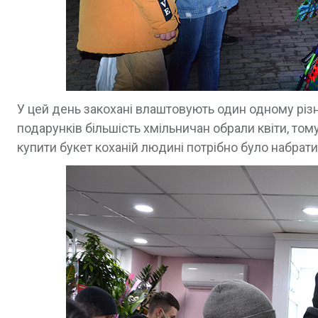
У цей день закохані влаштовують один одному різн
подарунків більшість хмільничан обрали квіти, то
купити букет коханій людині потрібно було набратис