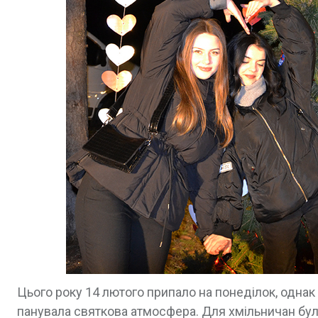
Цього року 14 лютого припало на понеділок, однак
панувала святкова атмосфера. Для хмільничан бул