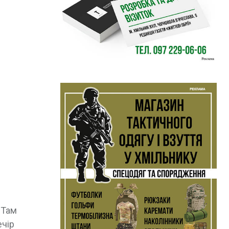
 Там
ечір