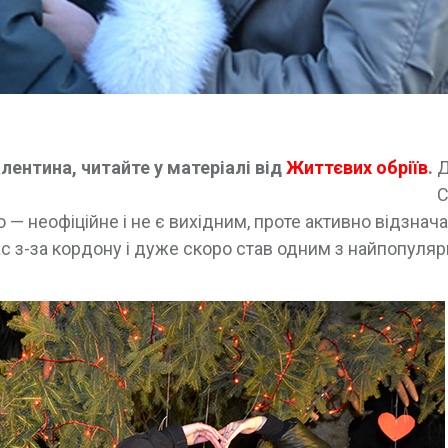
лентина, читайте у матеріалі від
Життєвих обріїв
.
Д
С
 — неофіційне і не є вихідним, проте активно відзнач
с з-за кордону і дуже скоро став одним з найпопуля