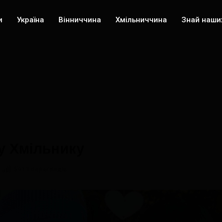
и
Україна
Вінниччина
Хмільниччина
Знай наши
у Хмільнику
5913 переглядів