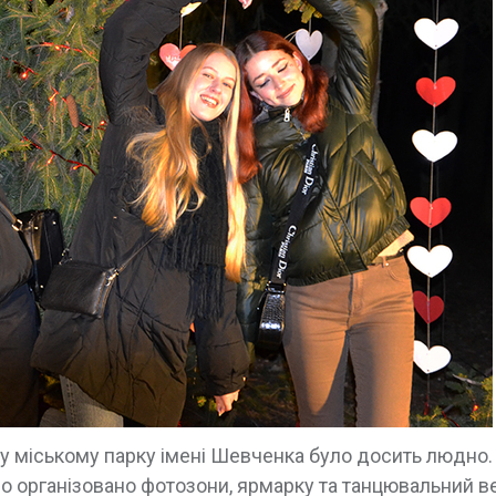
 у міському парку імені Шевченка було досить людно.
о організовано фотозони, ярмарку та танцювальний в