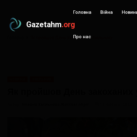
Головна
Війна
Новин
Gazetahm
.org
Про нас
Головна
Як пройшов День закоханих у Хмільнику
НОВИНИ
ХМІЛЬНИК
Як пройшов День закоханих 
Автор:
Новини Хмільника Життєві обрії
14 лютого, 2022