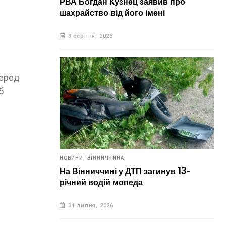
РВА Богдан Кузнец заявив про
шахрайство від його імені
3 серпня, 2026
Серед
б
НОВИНИ,
ВІННИЧЧИНА
На Вінниччині у ДТП загинув 13-
річний водій мопеда
31 липня, 2026