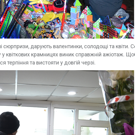
і сюрпризи, дарують валентинки, солодощі та квіти. 
му у квіткових крамницях виник справжній ажіотаж. Що
я терпіння та вистояти у довгій черзі.