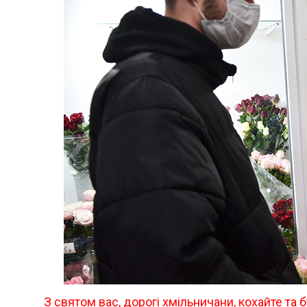
З святом вас, дорогі хмільничани, кохайте та