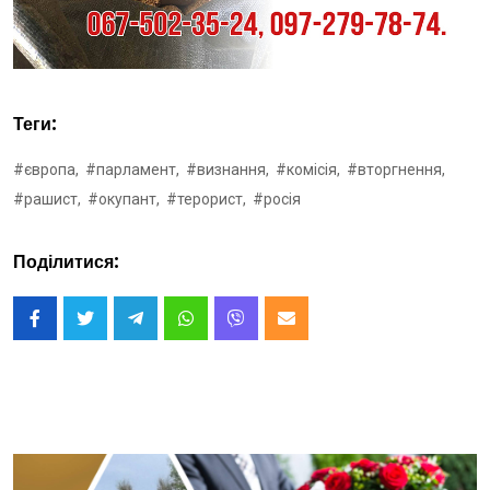
Теги:
#європа,
#парламент,
#визнання,
#комісія,
#вторгнення,
#рашист,
#окупант,
#терорист,
#росія
Поділитися: