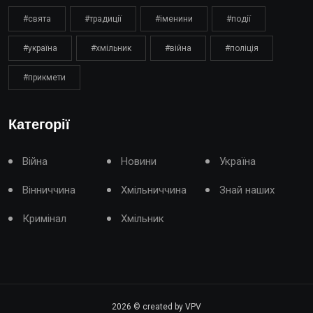
#свята
#традиції
#іменини
#події
#україна
#хмільник
#війна
#поліція
#прикмети
Категорії
Війна
Новини
Україна
Вінниччина
Хмільниччина
Знай наших
Кримінал
Хмільник
2026
© created by VPV