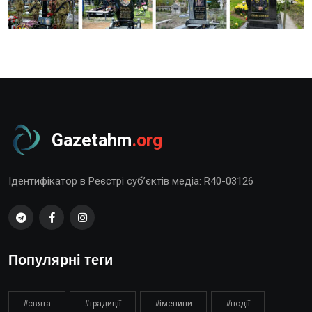
Gazetahm
.org
Ідентифікатор в Реєстрі суб’єктів медіа: R40-03126
Популярні теги
#свята
#традиції
#іменини
#події