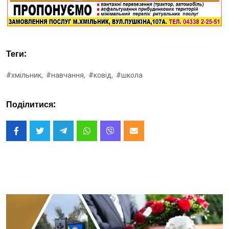
Теги:
#хмільник,
#навчання,
#ковід,
#школа
Поділитися: