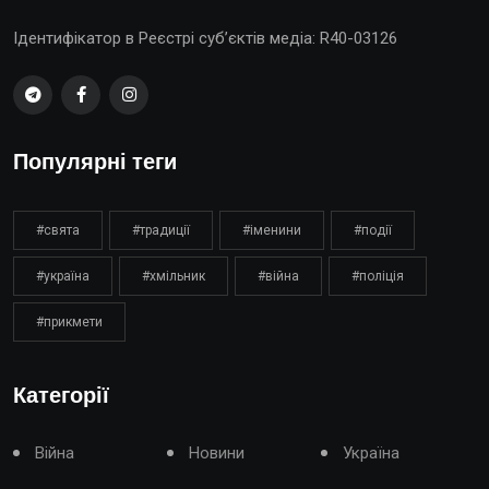
Ідентифікатор в Реєстрі суб’єктів медіа: R40-03126
Популярні теги
#свята
#традиції
#іменини
#події
#україна
#хмільник
#війна
#поліція
#прикмети
Категорії
Війна
Новини
Україна