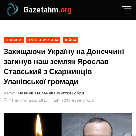
Gazetahm
.org
НОВИНИ
ХМІЛЬНИЧЧИНА
ВІЙНА
Захищаючи Україну на Донеччині
загинув наш земляк Ярослав
Ставський з Скаржинців
Уланівської громади
Автор:
Новини Хмільника Життєві обрії
11 листопада, 2025
3290 переглядів