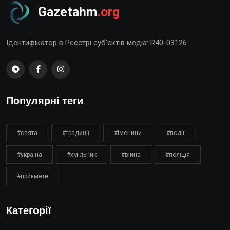
Gazetahm
.org
Ідентифікатор в Реєстрі суб’єктів медіа: R40-03126
Популярні теги
#свята
#традиції
#іменини
#події
#україна
#хмільник
#війна
#поліція
#прикмети
Категорії