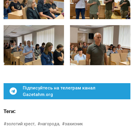
Підписуйтесь на телеграм канал
Gazetahm.org
Теги:
#золотий хрест,
#нагорода,
#захисник