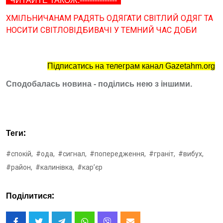
ЧИТАЙТЕ ТАКОЖ:---------------
ХМІЛЬНИЧАНАМ РАДЯТЬ ОДЯГАТИ СВІТЛИЙ ОДЯГ ТА
НОСИТИ СВІТЛОВІДБИВАЧІ У ТЕМНИЙ ЧАС ДОБИ
Підписатись на телеграм канал Gazetahm.org
Сподобалась новина - поділись нею з іншими.
Теги:
#спокій,
#ода,
#сигнал,
#попередження,
#граніт,
#вибух,
#район,
#калинівка,
#карʼєр
Поділитися: