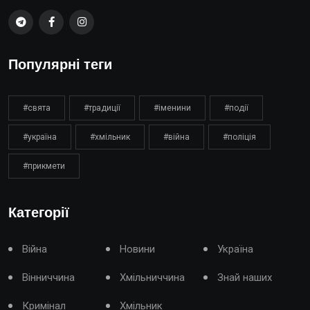
Популярні теги
#свята
#традиції
#іменини
#події
#україна
#хмільник
#війна
#поліція
#прикмети
Категорії
Війна
Новини
Україна
Вінниччина
Хмільниччина
Знай наших
Кримінал
Хмільник