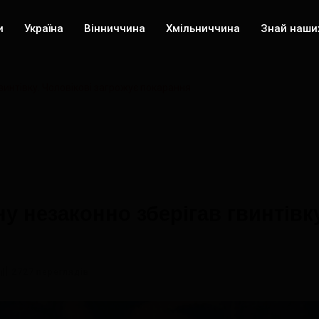
и
Україна
Вінниччина
Хмільниччина
Знай наши
интівку. Чоловікові загрожує покарання
 незаконно зберігав гвинтівку
2727 переглядів