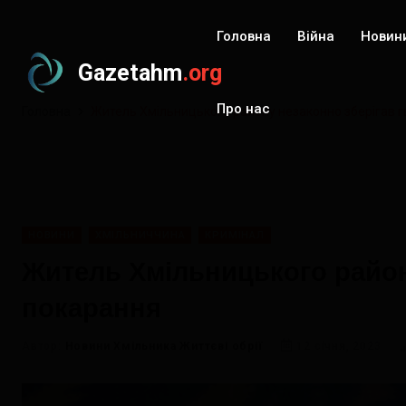
Головна
Війна
Новин
Gazetahm
.org
Про нас
Головна
Житель Хмільницького району незаконно зберігав гв
НОВИНИ
ХМІЛЬНИЧЧИНА
КРИМІНАЛ
Житель Хмільницького району
покарання
Автор:
Новини Хмільника Життєві обрії
12 січня, 2023