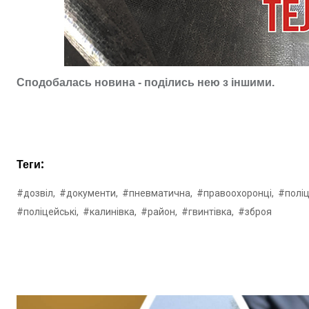
Сподобалась новина - поділись нею з іншими.
Теги:
#дозвіл,
#документи,
#пневматична,
#правоохоронці,
#поліц
#поліцейські,
#калинівка,
#район,
#гвинтівка,
#зброя