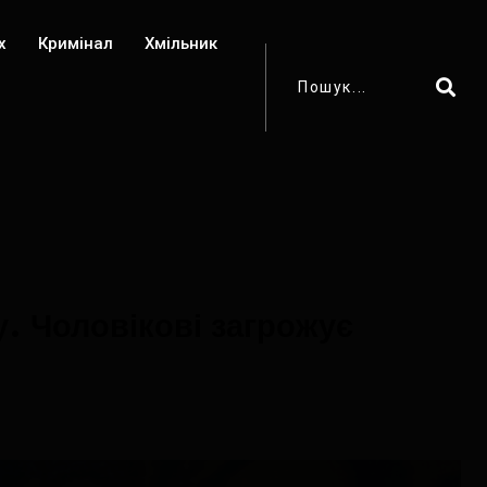
х
Кримінал
Хмільник
. Чоловікові загрожує