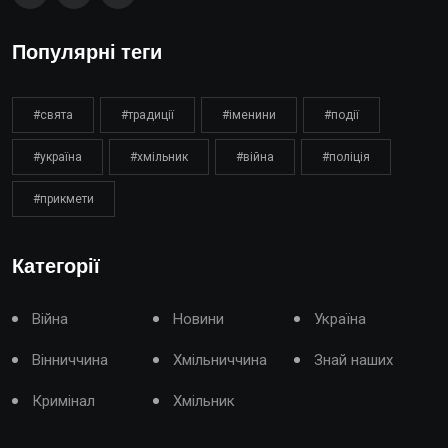
Популярні теги
#свята
#традиції
#іменини
#події
#україна
#хмільник
#війна
#поліція
#прикмети
Категорії
Війна
Новини
Україна
Вінниччина
Хмільниччина
Знай наших
Кримінал
Хмільник