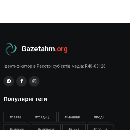
Gazetahm
.org
Ідентифікатор в Реєстрі суб’єктів медіа: R40-03126
Популярні теги
#свята
#традиції
#іменини
#події
#україна
#хмільник
#війна
#поліція