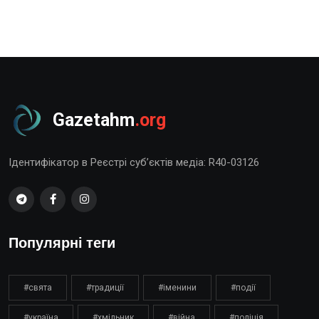
Gazetahm
.org
Ідентифікатор в Реєстрі суб’єктів медіа: R40-03126
Популярні теги
#свята
#традиції
#іменини
#події
#україна
#хмільник
#війна
#поліція