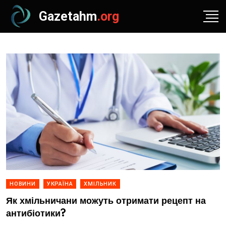
Gazetahm
.org
НОВИНИ
УКРАЇНА
ХМІЛЬНИК
Як хмільничани можуть отримати рецепт на
антибіотики?