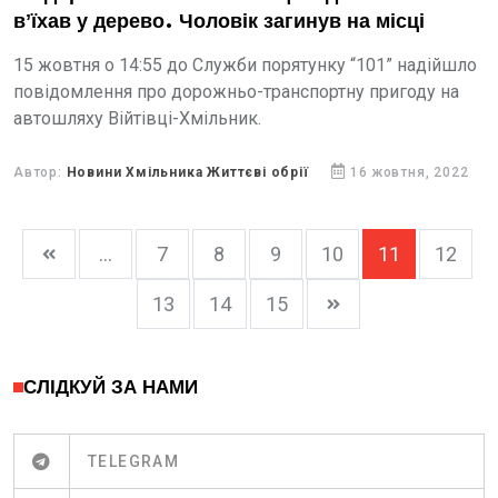
вʼїхав у дерево. Чоловік загинув на місці
15 жовтня о 14:55 до Служби порятунку “101” надійшло
повідомлення про дорожньо-транспортну пригоду на
автошляху Війтівці-Хмільник.
Автор:
Новини Хмільника Життєві обрії
16 жовтня, 2022
...
7
8
9
10
11
12
13
14
15
СЛІДКУЙ ЗА НАМИ
TELEGRAM