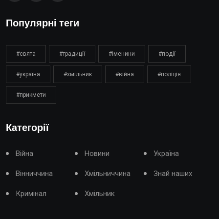
Популярні теги
#свята
#традиції
#іменини
#події
#україна
#хмільник
#війна
#поліція
#прикмети
Категорії
Війна
Новини
Україна
Вінниччина
Хмільниччина
Знай наших
Кримінал
Хмільник