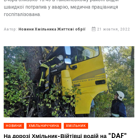
швидкої потрапив у аварію, медична працівниця
госпіталізована.
Автор:
Новини Хмільника Життєві обрії
21 жовтня, 2022
НОВИНИ
ХМІЛЬНИЧЧИНА
ХМІЛЬНИК
На дорозі Хмільник-Війтівці водій на "DAF"