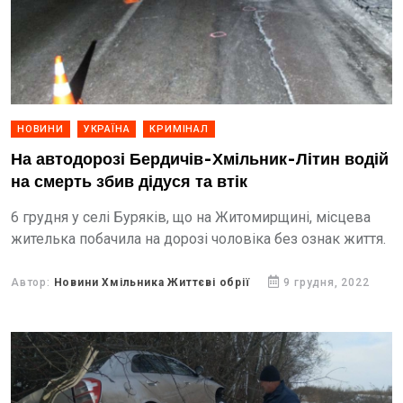
НОВИНИ
УКРАЇНА
КРИМІНАЛ
На автодорозі Бердичів-Хмільник-Літин водій
на смерть збив дідуся та втік
6 грудня у селі Буряків, що на Житомирщині, місцева
жителька побачила на дорозі чоловіка без ознак життя.
Автор:
Новини Хмільника Життєві обрії
9 грудня, 2022