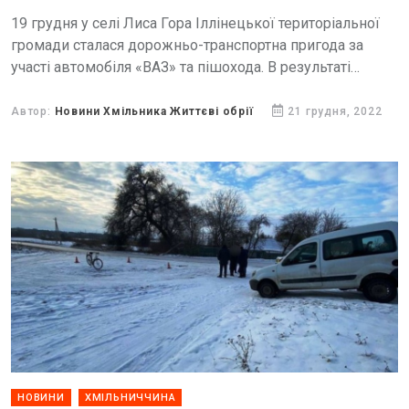
19 грудня у селі Лиса Гора Іллінецької територіальної
громади сталася дорожньо-транспортна пригода за
участі автомобіля «ВАЗ» та пішохода. В результаті
автопригоди чоловік, який отримав травми від наїзду
транспортного засобу, знаходиться...
Автор:
Новини Хмільника Життєві обрії
21 грудня, 2022
НОВИНИ
ХМІЛЬНИЧЧИНА