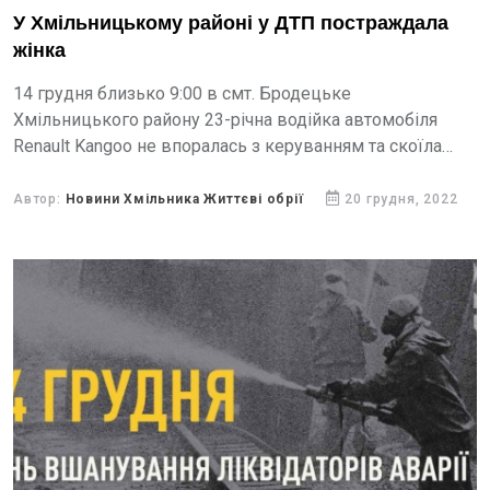
У Хмільницькому районі у ДТП постраждала
жінка
14 грудня близько 9:00 в смт. Бродецьке
Хмільницького району 23-річна водійка автомобіля
Renault Kangoo не впоралась з керуванням та скоїла
наїзд на 55-річну жінку. Потерпіла госпіталізована до
місцевої лікарні.
Автор:
Новини Хмільника Життєві обрії
20 грудня, 2022