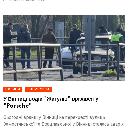
НОВИНИ
ВІННИЧЧИНА
У Вінниці водій "Жигулів" врізався у
"Porsche"
Сьогодні вранці у Вінниці на перехресті вулиць
Замостянської та Брацлавської у Вінниці сталась аварія.