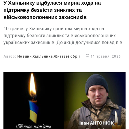
У Хмільнику відбулася мирна хода на
підтримку безвісти зниклих та
військовополонених захисників
10 травня у Хмільнику пройшла мирна хода на
підтримку безвісти зниклих та військовополонених
українських захисників. До акції долучилися понад пів
сотні родин, які сьогодні живуть у болісному очікуванні
звістки про...
Автор:
Новини Хмільника Життєві обрії
11 травня, 2026