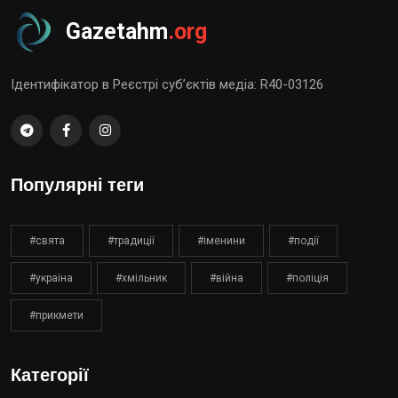
Gazetahm
.org
Ідентифікатор в Реєстрі суб’єктів медіа: R40-03126
Популярні теги
#свята
#традиції
#іменини
#події
#україна
#хмільник
#війна
#поліція
#прикмети
Категорії