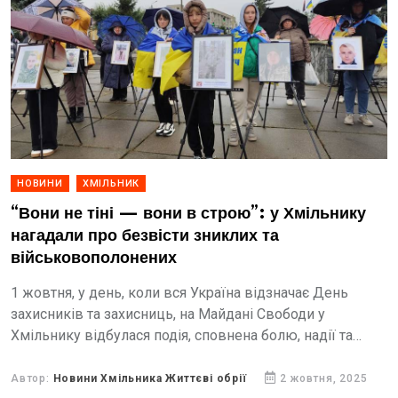
НОВИНИ
ХМІЛЬНИК
“Вони не тіні — вони в строю”: у Хмільнику
нагадали про безвісти зниклих та
військовополонених
1 жовтня, у день, коли вся Україна відзначає День
захисників та захисниць, на Майдані Свободи у
Хмільнику відбулася подія, сповнена болю, надії та
єдності. Родини безвісти зниклих та
військовополонених Героїв...
Автор:
Новини Хмільника Життєві обрії
2 жовтня, 2025