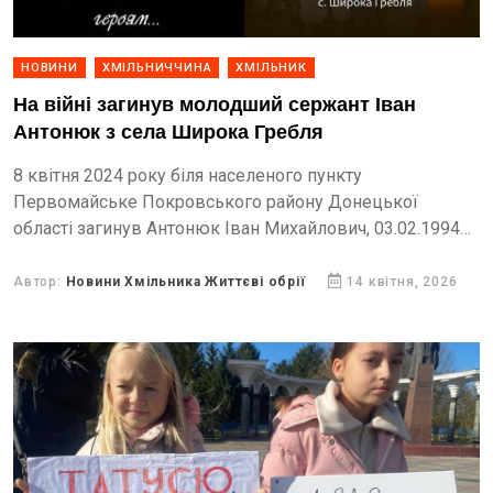
НОВИНИ
ХМІЛЬНИЧЧИНА
ХМІЛЬНИК
На війні загинув молодший сержант Іван
Антонюк з села Широка Гребля
8 квітня 2024 року біля населеного пункту
Первомайське Покровського району Донецької
області загинув Антонюк Іван Михайлович, 03.02.1994
р.н, молодший сержант, уродженець с.Широка Гребля
(вважався зниклим безвісти) - повідомляє
Автор:
Новини Хмільника Життєві обрії
14 квітня, 2026
Хмільницька міська рада.