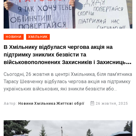
НОВИНИ
ХМІЛЬНИК
В Хмільнику відбулася чергова акція на
підтримку зниклих безвісти та
військовополонених Захисників і Захисниць
України
Сьогодні, 26 жовтня в центрі Хмільника, біля пам’ятника
Тарасу Шевченку відбулась чергова акція на підтримку
українських військових, які зникли безвісти або
перебувають у російському полоні. вчерговий раз сотні
мешканців громади...
Автор:
Новини Хмільника Життєві обрії
26 жовтня, 2025