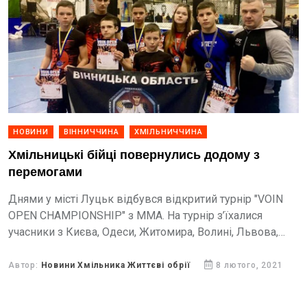
НОВИНИ
ВІННИЧЧИНА
ХМІЛЬНИЧЧИНА
Хмільницькі бійці повернулись додому з
перемогами
Днями у місті Луцьк відбувся відкритий турнір "VOIN
OPEN CHAMPIONSHIP" з ММА. На турнір з’їхалися
учасники з Києва, Одеси, Житомира, Волині, Львова,
Рівного та Вінниці віком від 10 років та...
Автор:
Новини Хмільника Життєві обрії
8 лютого, 2021