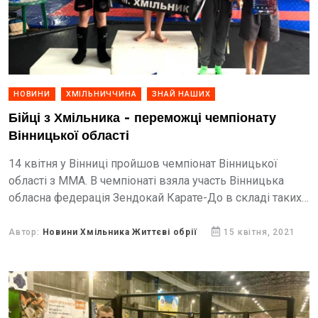
НОВИНИ
ХМІЛЬНИЧЧИНА
ЗНАЙ НАШИХ
Бійці з Хмільника - переможці чемпіонату
Вінницької області
14 квітня у Вінниці пройшов чемпіонат Вінницької
області з ММА. В чемпіонаті взяла участь Вінницька
обласна федерація Зендокай Карате-До в складі таких
клубів: «Боєць», «Січ», «Ягуар» та «Чемпіон». Змагання
були...
Автор:
Новини Хмільника Життєві обрії
15 квітня, 2021