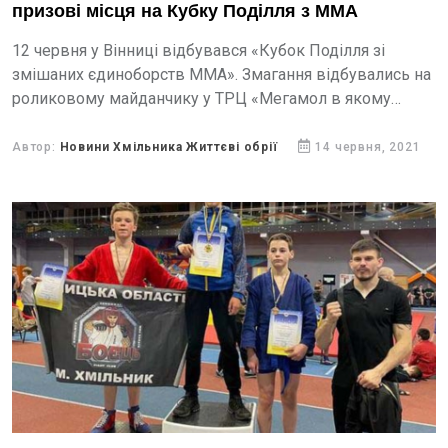
призові місця на Кубку Поділля з ММА
12 червня у Вінниці відбувався «Кубок Поділля зі
змішаних єдиноборств ММА». Змагання відбувались на
роликовому майданчику у ТРЦ «Мегамол в якому
взяли участь спортсмени з усієї України.
Автор:
Новини Хмільника Життєві обрії
14 червня, 2021