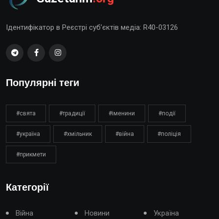
Ідентифікатор в Реєстрі суб’єктів медіа: R40-03126
Популярні теги
#свята
#традиції
#іменини
#події
#україна
#хмільник
#війна
#поліція
#прикмети
Категорії
Війна
Новини
Україна