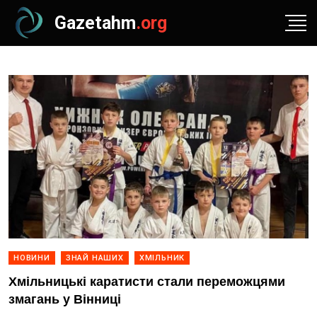
Gazetahm
.org
НОВИНИ
ЗНАЙ НАШИХ
ХМІЛЬНИК
Хмільницькі каратисти стали переможцями
змагань у Вінниці