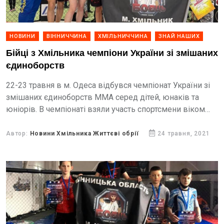
НОВИНИ
ВІННИЧЧИНА
ХМІЛЬНИЧЧИНА
ЗНАЙ НАШИХ
Бійці з Хмільника чемпіони України зі змішаних
єдиноборств
22-23 травня в м. Одеса відбувся чемпіонат України зі
змішаних єдиноборств ММА серед дітей, юнаків та
юніорів. В чемпіонаті взяли участь спортсмени віком
від 10 до 17 років.
Автор:
Новини Хмільника Життєві обрії
24 травня, 2021