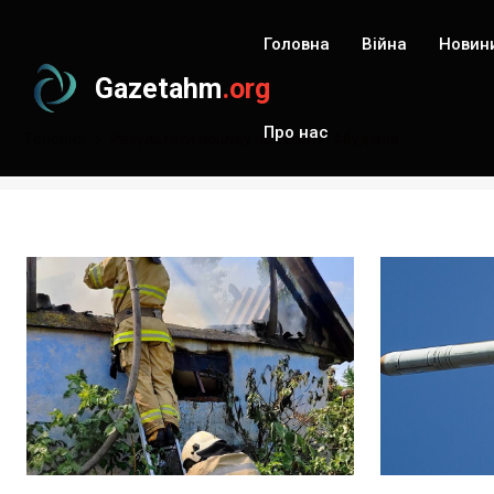
Головна
Війна
Новин
Gazetahm
.org
Про нас
Головна
Результати пошуку по запиту: #будівля