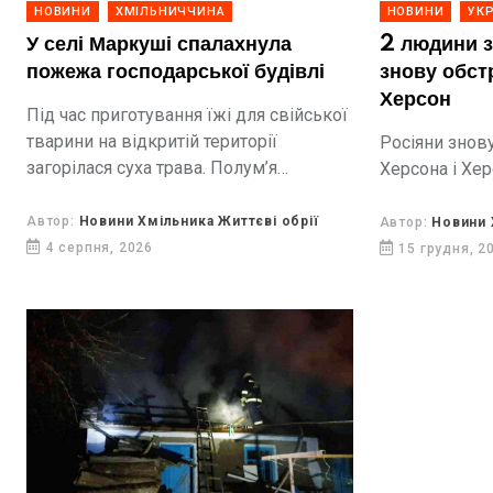
НОВИНИ
ХМІЛЬНИЧЧИНА
НОВИНИ
УКР
У селі Маркуші спалахнула
2 людини з
пожежа господарської будівлі
знову обст
Херсон
Під час приготування їжі для свійської
тварини на відкритій території
Росіяни знов
загорілася суха трава. Полум’я
Херсона і Хе
перекинулося на господарську
будівлю.
Автор:
Новини Хмільника Життєві обрії
Автор:
Новини 
4 серпня, 2026
15 грудня, 2