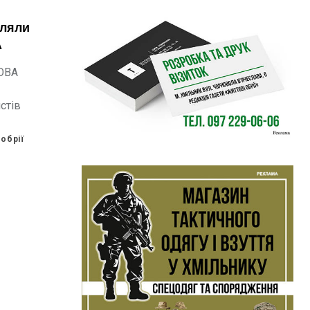
іляли
А
 ОВА
стів
обрії