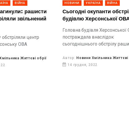
АЇНА
ВІЙНА
НОВИНИ
УКРАЇНА
ВІЙНА
агинули: рашисти
Сьогодні окупанти обстр
ріляли звільнений
будівлю Херсонської ОВ
Головна будівля Херсонської
постраждала внаслідок
у обстріляли центр
сьогоднішнього обстрілу раши
рсонську ОВА
Автор:
Новини Хмільника Життєві 
Хмільника Життєві обрії
14 грудня, 2022
022