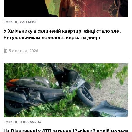
НОВИНИ,
ХМІЛЬНИК
У Хмільнику в зачиненій квартирі жінці стало зле.
Рятувальникам довелось вирізати двері
5 серпня, 2026
НОВИНИ,
ВІННИЧЧИНА
На Вінниччині у ДТП загинув 13-річний водій мопеда