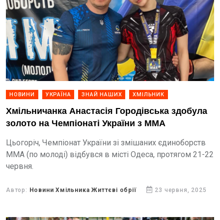
НОВИНИ
УКРАЇНА
ЗНАЙ НАШИХ
ХМІЛЬНИК
Хмільничанка Анастасія Городівська здобула
золото на Чемпіонаті України з ММА
Цьогоріч, Чемпіонат України зі змішаних єдиноборств
ММА (по молоді) відбувся в місті Одеса, протягом 21-22
червня.
Автор:
Новини Хмільника Життєві обрії
23 червня, 2025