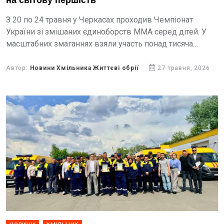
на світову першість
З 20 по 24 травня у Черкасах проходив Чемпіонат
України зі змішаних єдиноборств ММА серед дітей. У
масштабних змаганнях взяли участь понад тисяча
спортсменів віком від 10 до 17 років з...
Автор:
Новини Хмільника Життєві обрії
27 травня, 2026