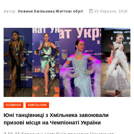
турнірі взяли участь команди з Липовецької,
Хмільницької, Могилів-Подільської, Тульчинської,
Автор:
Новини Хмільника Життєві обрії
25 березня, 2026
Бершадської та Іллінецької...
НОВИНИ
ХМІЛЬНИК
Юні танцівниці з Хмільника завоювали
призові місця на Чемпіонаті України