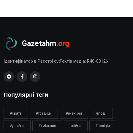
Gazetahm
.org
Ідентифікатор в Реєстрі суб’єктів медіа: R40-03126
Популярні теги
#свята
#традиції
#іменини
#події
#україна
#хмільник
#війна
#поліція