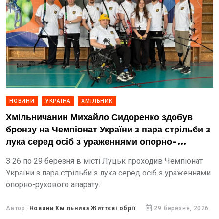
НОВИНИ
УКРАЇНА
ХМІЛЬНИК
Хмільничанин Михайло Сидоренко здобув
бронзу на Чемпіонат України з пара стрільби з
лука серед осіб з ураженнями опорно-
рухового апарату
З 26 по 29 березня в місті Луцьк проходив Чемпіонат
України з пара стрільби з лука серед осіб з ураженнями
опорно-рухового апарату.
Автор:
Новини Хмільника Життєві обрії
29 березня, 2026