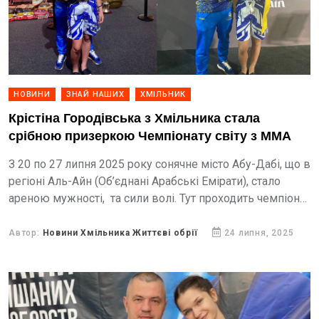
НОВИНИ
ЗНАЙ НАШИХ
ХМІЛЬНИК
Крістіна Городівська з Хмільника стала
срібною призеркою Чемпіонату світу з ММА
З 20 по 27 липня 2025 року сонячне місто Абу-Дабі, що в
регіоні Аль-Айн (Об’єднані Арабські Емірати), стало
ареною мужності, та сили волі. Тут проходить чемпіонат
світу зі змішаних єдиноборств ММА...
Автор:
Новини Хмільника Життєві обрії
24 липня, 2025