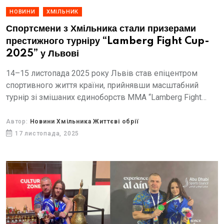
НОВИНИ
ХМІЛЬНИК
Спортсмени з Хмільника стали призерами
престижного турніру “Lamberg Fight Cup-
2025” у Львові
14–15 листопада 2025 року Львів став епіцентром
спортивного життя країни, прийнявши масштабний
турнір зі змішаних єдиноборств ММА “Lamberg Fight
Cup-2025”, присвячений світлій пам’яті Ігоря
Слюсарчука.
Автор:
Новини Хмільника Життєві обрії
17 листопада, 2025