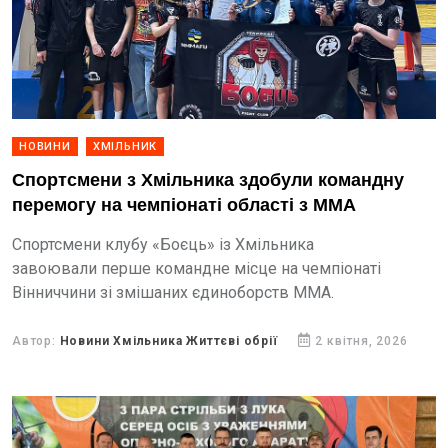
НОВИНИ
ХМІЛЬНИК
Спортсмени з Хмільника здобули командну
перемогу на чемпіонаті області з ММА
Спортсмени клубу «Боєць» із Хмільника
завоювали перше командне місце на чемпіонаті
Вінниччини зі змішаних єдиноборств ММА.
Автор:
Новини Хмільника Життєві обрії
2 квітня, 2026