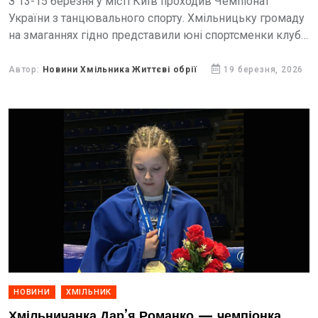
З 13-15 березня у місті Київ проходив Чемпіонат
України з танцювального спорту. Хмільницьку громаду
на змаганнях гідно представили юні спортсменки клубу
танцювального спорту «WIZARD» під керівництвом
Наталії Янкової.
Автор:
Новини Хмільника Життєві обрії
19 березня, 2026
НОВИНИ
ХМІЛЬНИК
Хмільничанка Дар’я Романко — чемпіонка