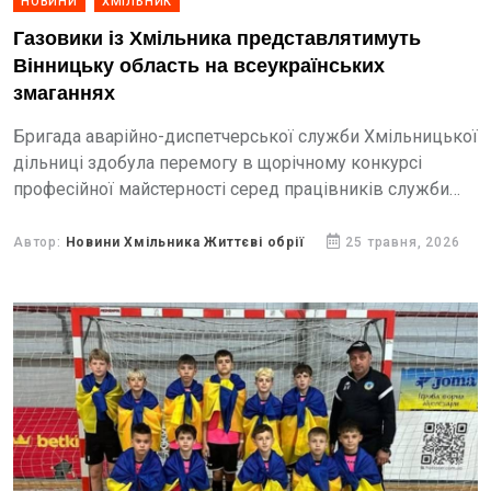
НОВИНИ
ХМІЛЬНИК
Газовики із Хмільника представлятимуть
Вінницьку область на всеукраїнських
змаганнях
Бригада аварійно-диспетчерської служби Хмільницької
дільниці здобула перемогу в щорічному конкурсі
професійної майстерності серед працівників служби
«104» Вінницької філії Газмережі.
Автор:
Новини Хмільника Життєві обрії
25 травня, 2026