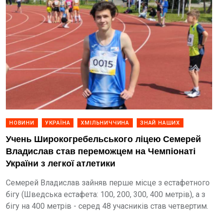
НОВИНИ
УКРАЇНА
ХМІЛЬНИЧЧИНА
ЗНАЙ НАШИХ
Учень Широкогребельського ліцею Семерей
Владислав став переможцем на Чемпіонаті
України з легкої атлетики
Семерей Владислав зайняв перше місце з естафетного
бігу (Шведська естафета: 100, 200, 300, 400 метрів), а з
бігу на 400 метрів - серед 48 учасників став четвертим.