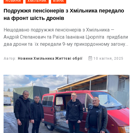
НОВИНИ
ХМІЛЬНИК
ВІЙНА
Подружжя пенсіонерів з Хмільника передало
на фронт шість дронів
Нещодавно подружжя пенсіонерів з Хмільника —
Андрій Степанович та Раїса Іванівна Цюрпіта придбали
два дрони та їх передали 9-му прикордонному загону
швидкого реагування Державної прикордонної служби
України. А за два роки подружжя придбало...
Автор:
Новини Хмільника Життєві обрії
10 квітня, 2025