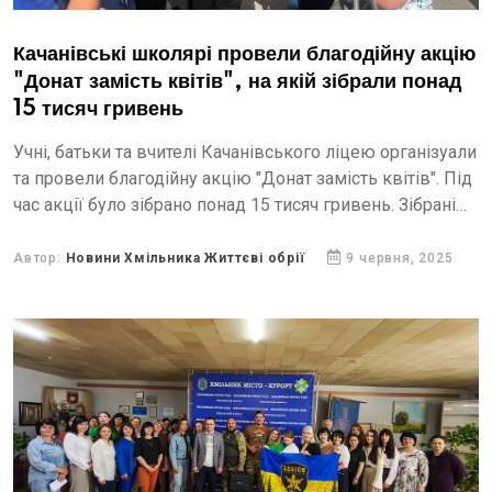
Качанівські школярі провели благодійну акцію
"Донат замість квітів", на якій зібрали понад
15 тисяч гривень
Учні, батьки та вчителі Качанівського ліцею організуали
та провели благодійну акцію "Донат замість квітів". Під
час акції було зібрано понад 15 тисяч гривень. Зібрані
кошти, а також спортивний інвентар, канцелярські...
Автор:
Новини Хмільника Життєві обрії
9 червня, 2025