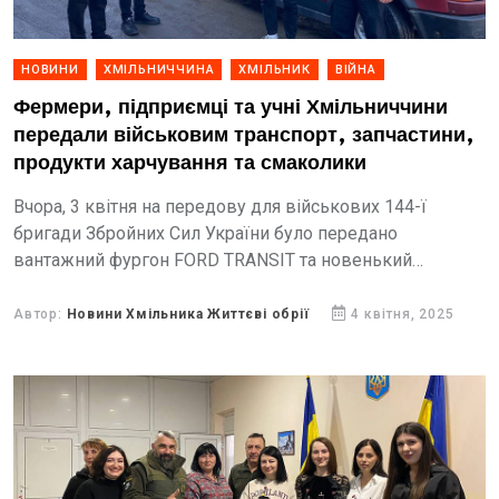
НОВИНИ
ХМІЛЬНИЧЧИНА
ХМІЛЬНИК
ВІЙНА
Фермери, підприємці та учні Хмільниччини
передали військовим транспорт, запчастини,
продукти харчування та смаколики
Вчора, 3 квітня на передову для військових 144-ї
бригади Збройних Сил України було передано
вантажний фургон FORD TRANSIT та новенький
тентований причіп. Цю необхідну допомогу нашим
захисникам надали фермери Олександр Лисий...
Автор:
Новини Хмільника Життєві обрії
4 квітня, 2025