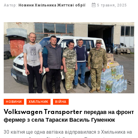
було зібрано 72 тисячі гривень.
Автор:
Новини Хмільника Життєві обрії
5 травня, 2025
НОВИНИ
ХМІЛЬНИК
ВІЙНА
Volkswagen Transporter передав на фронт
фермер з села Тараски Василь Гуменюк
30 квітня ще одна автівка відправилася з Хмільника на