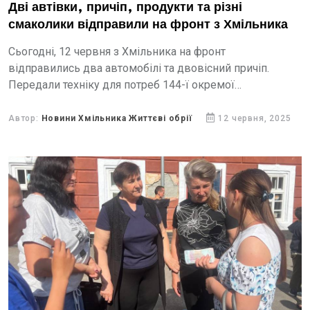
Дві автівки, причіп, продукти та різні
смаколики відправили на фронт з Хмільника
Сьогодні, 12 червня з Хмільника на фронт
відправились два автомобілі та двовісний причіп.
Передали техніку для потреб 144-ї окремої
механізованої бригади хмільницькі підприємці Степан
Загородній та Юрій Мігул.
Автор:
Новини Хмільника Життєві обрії
12 червня, 2025