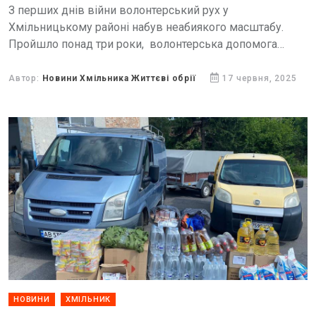
З перших днів війни волонтерський рух у
Хмільницькому районі набув неабиякого масштабу.
Пройшло понад три роки, волонтерська допомога
фронту не вщухає, а лише набирає обертів. Свідченням
того є численні подяки хмільницьким...
Автор:
Новини Хмільника Життєві обрії
17 червня, 2025
НОВИНИ
ХМІЛЬНИК