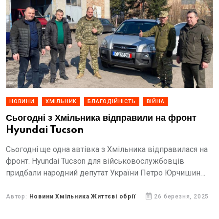
НОВИНИ
ХМІЛЬНИК
БЛАГОДІЙНІСТЬ
ВІЙНА
Сьогодні з Хмільника відправили на фронт
Hyundai Tucson
Сьогодні ще одна автівка з Хмільника відправилася на
фронт. Hyundai Tucson для військовослужбовців
придбали народний депутат України Петро Юрчишин
спільно з благодійним фондом "Агендум".
Автор:
Новини Хмільника Життєві обрії
26 березня, 2025