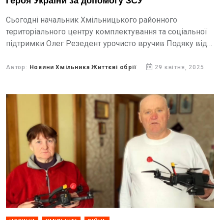
Героя України за допомогу ЗСУ
Сьогодні начальник Хмільницького районного
територіального центру комплектування та соціальної
підтримки Олег Резедент урочисто вручив Подяку від
Героя України, командира 225-го Окремого
штурмового полку, майора Олега Ширяєва,
Автор:
Новини Хмільника Життєві обрії
29 квітня, 2025
хмільницькому підприємцю Володимиру Басарабу.