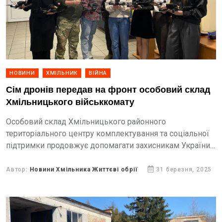
НОВИНИ
ХМІЛЬНИК
ВІЙНА
Сім дронів передав на фронт особовий склад
Хмільницького військкомату
Особовий склад Хмільницького районного
територіального центру комплектування та соціальної
підтримки продовжує допомагати захисникам України.
Сьогодні колектив військкомату передав сім
безпілотних літальних апаратів для бійців Національної
Автор:
Новини Хмільника Життєві обрії
31 березня, 2025
гвардії України підрозділу «Червона калина».