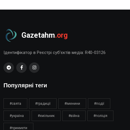
Gazetahm
.org
Ідентифікатор в Реєстрі суб’єктів медіа: R40-03126
Популярні теги
#свята
#традиції
#іменини
#події
#україна
#хмільник
#війна
#поліція
#прикмети