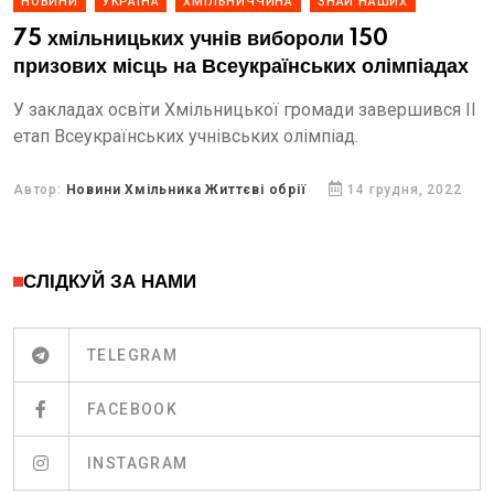
НОВИНИ
УКРАЇНА
ХМІЛЬНИЧЧИНА
ЗНАЙ НАШИХ
75 хмільницьких учнів вибороли 150
призових місць на Всеукраїнських олімпіадах
У закладах освіти Хмільницької громади завершився ІІ
етап Всеукраїнських учнівських олімпіад.
Автор:
Новини Хмільника Життєві обрії
14 грудня, 2022
СЛІДКУЙ ЗА НАМИ
TELEGRAM
FACEBOOK
INSTAGRAM