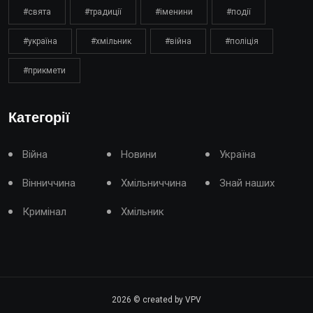
#свята
#традиції
#іменини
#події
#україна
#хмільник
#війна
#поліція
#прикмети
Категорії
Війна
Новини
Україна
Вінниччина
Хмільниччина
Знай наших
Кримінал
Хмільник
2026
© created by VPV