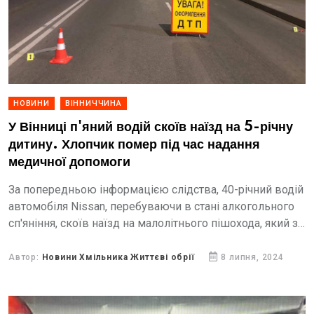
НОВИНИ
ВІННИЧЧИНА
У Вінниці п'яний водій скоїв наїзд на 5-річну
дитину. Хлопчик помер під час надання
медичної допомоги
За попередньою інформацією слідства, 40-річний водій
автомобіля Nissan, перебуваючи в стані алкогольного
сп'яніння, скоїв наїзд на малолітнього пішохода, який з
батьками перетинав проїзну частину дороги по
нерегульованому пішохідному переходу.
Автор:
Новини Хмільника Життєві обрії
8 липня, 2024