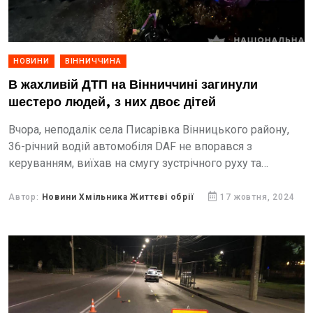
НОВИНИ
ВІННИЧЧИНА
В жахливій ДТП на Вінниччині загинули
шестеро людей, з них двоє дітей
Вчора, неподалік села Писарівка Вінницького району,
36-річний водій автомобіля DAF не впорався з
керуванням, виїхав на смугу зустрічного руху та
допустив зіткнення з мікроавтобусом RENAULT TRAFIK,
під керуванням 48-річного вінничанина,...
Автор:
Новини Хмільника Життєві обрії
17 жовтня, 2024