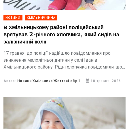
НОВИНИ
ХМІЛЬНИЧЧИНА
В Хмільницькому районі поліцейський
врятував 2-річного хлопчика, який сидів на
залізничній колії
17 травня до поліції надійшло повідомлення про
зникнення малолітньої дитини у селі Іванів
Хмільницького району. Рідні хлопчика повідомили, що
протягом години намагалися самостійно розшукати
дитину, однак пошуки результатів не дали.
Автор:
Новини Хмільника Життєві обрії
18 травня, 2026