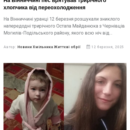
На Вінниччині пес врятував трирічного
хлопчика від переохолодження
На Вінниччині уранці 12 березня розшукали зниклого
напередодні трирічного Остапа Майданюка з Чернівців
Могилів-Подільського району, якого всю ніч від
переохолодження рятував собака.
Автор:
Новини Хмільника Життєві обрії
12 березня, 2025