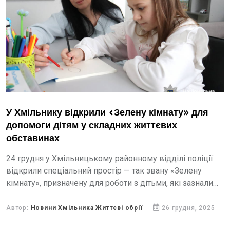
У Хмільнику відкрили «Зелену кімнату» для
допомоги дітям у складних життєвих
обставинах
24 грудня у Хмільницькому районному відділі поліції
відкрили спеціальний простір — так звану «Зелену
кімнату», призначену для роботи з дітьми, які зазнали
насильства або опинилися у складних життєвих
обставинах.
Автор:
Новини Хмільника Життєві обрії
26 грудня, 2025