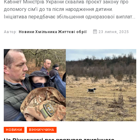
Кабінет Міністрів України схвалив проєкт закону про
допомогу сім’ї до та після народження дитини.
Ініціатива передбачає збільшення одноразової виплати
упʼятеро, йдеться і про зростання щомісячної підтримки.
Які новації пропонує держава,...
Автор:
Новини Хмільника Життєві обрії
23 липня, 2025
НОВИНИ
ВІННИЧЧИНА