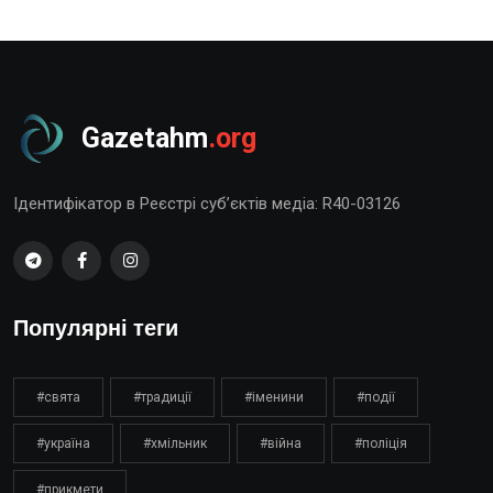
Gazetahm
.org
Ідентифікатор в Реєстрі суб’єктів медіа: R40-03126
Популярні теги
#свята
#традиції
#іменини
#події
#україна
#хмільник
#війна
#поліція
#прикмети