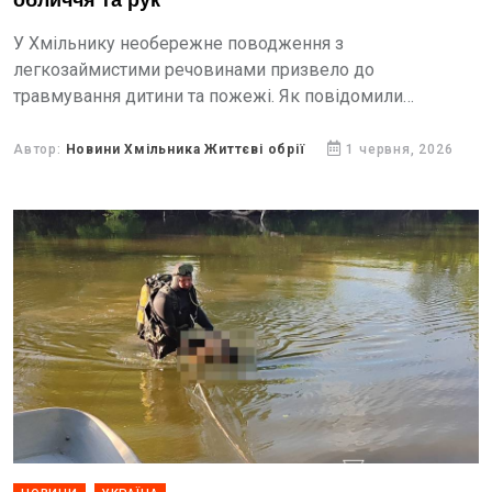
обличчя та рук
У Хмільнику необережне поводження з
легкозаймистими речовинами призвело до
травмування дитини та пожежі. Як повідомили
рятувальники, хлопчик грався бензином і
запальничкою. У якийсь момент сталася раптова
Автор:
Новини Хмільника Життєві обрії
1 червня, 2026
спалахування пального, внаслідок чого...