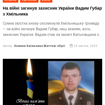
НОВИНИ
ХМІЛЬНИК
ВІЙНА
На війні загинув захисник України Вадим Губар
з Хмільника
Сумна звістка знову сколихнула Хмільницьку громаду
— на війні загинув Вадим Губар, наш земляк, воїн,
захисник України. Вадим став на захист Батьківщини з
перших днів повномасштабного вторгнення, вірно і
мужньо...
Автор:
Новини Хмільника Життєві обрії
29 квітня, 2025