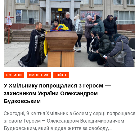
НОВИНИ
ХМІЛЬНИК
ВІЙНА
У Хмільнику попрощалися з Героєм —
захисником України Олександром
Будковським
Сьогодні, 9 квітня Хмільник з болем у серці попрощався
зі своїм Героєм — Олександром Володимировичем
Будковським, який віддав життя за свободу,
незалежність і майбутнє України.