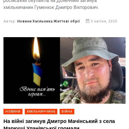
російських окупантів на Донеччині загинув
хмільничанин Гуменюк Дмитро Вікторович.
Автор:
Новини Хмільника Життєві обрії
3 квітня, 2025
НОВИНИ
ХМІЛЬНИЧЧИНА
ВІЙНА
На війні загинув Дмитро Мачінський з села
Маркуші Уланівської громади