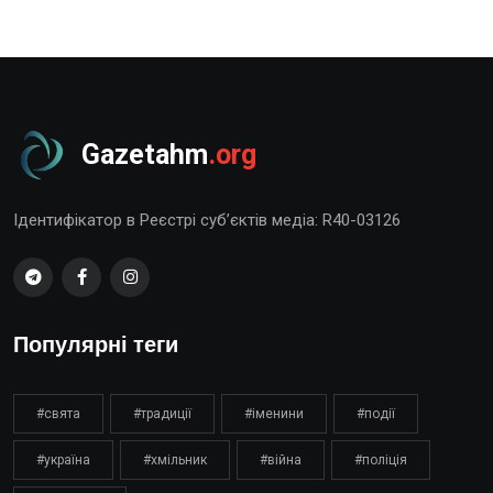
Gazetahm
.org
Ідентифікатор в Реєстрі суб’єктів медіа: R40-03126
Популярні теги
#свята
#традиції
#іменини
#події
#україна
#хмільник
#війна
#поліція