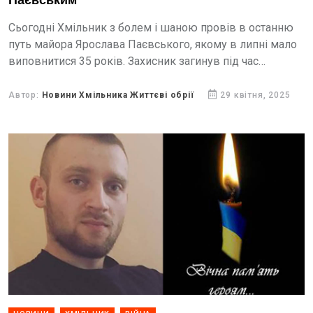
Паєвським
Сьогодні Хмільник з болем і шаною провів в останню
путь майора Ярослава Паєвського, якому в липні мало
виповнитися 35 років. Захисник загинув під час
виконання бойового завдання на Донеччині.
Автор:
Новини Хмільника Життєві обрії
29 квітня, 2025