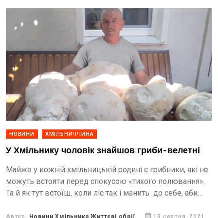
НОВИНИ
ХМІЛЬНИЧЧИНА
У Хмільнику чоловік знайшов гриби-велетні
Майже у кожній хмільницькій родині є грибники, які не
можуть встояти перед спокусою «тихого полювання».
Та й як тут встоїш, коли ліс так і манить до себе, аби
назбирати бодай...
Автор:
Новини Хмільника Життєві обрії
13 серпня, 2021