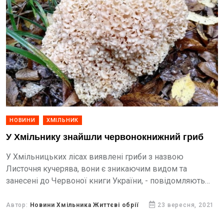
НОВИНИ
ХМІЛЬНИК
У Хмільнику знайшли червонокнижний гриб
У Хмільницьких лісах виявлені гриби з назвою
Листочня кучерява, вони є зникаючим видом та
занесені до Червоної книги України, - повідомляють
Життєві обрії.
Автор:
Новини Хмільника Життєві обрії
23 вересня, 2021