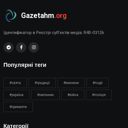
Gazetahm
.org
Ідентифікатор в Реєстрі суб’єктів медіа: R40-03126
Популярні теги
#свята
#традиції
#іменини
#події
#україна
#хмільник
#війна
#поліція
#прикмети
Категорії