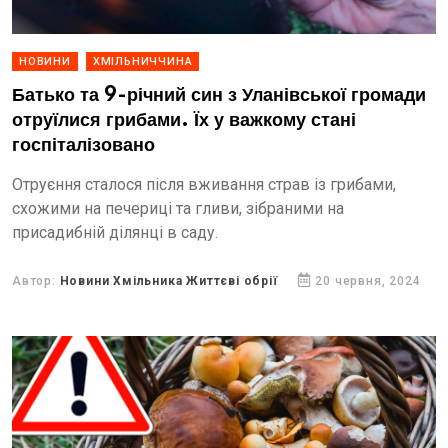
НОВИНИ
ХМІЛЬНИЧЧИНА
Батько та 9-річний син з Уланівської громади
отруїлися грибами. Їх у важкому стані
госпіталізовано
Отруєння сталося після вживання страв із грибами,
схожими на печериці та гливи, зібраними на
присадибній ділянці в саду.
Автор:
Новини Хмільника Життєві обрії
20 червня, 2024