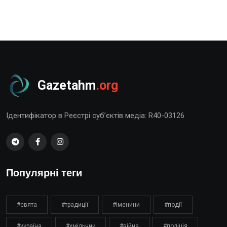
Gazetahm
.org
Ідентифікатор в Реєстрі суб’єктів медіа: R40-03126
Популярні теги
#свята
#традиції
#іменини
#події
#україна
#хмільник
#війна
#поліція