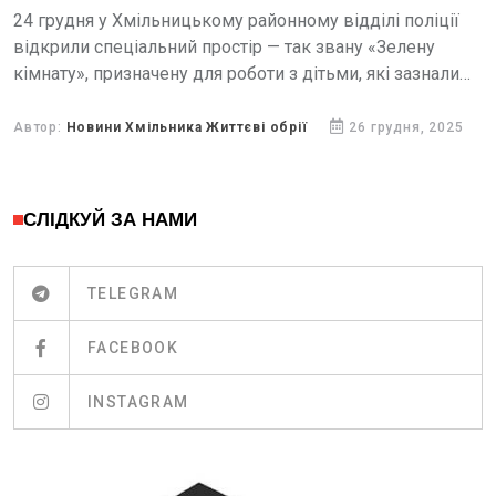
24 грудня у Хмільницькому районному відділі поліції
відкрили спеціальний простір — так звану «Зелену
кімнату», призначену для роботи з дітьми, які зазнали
насильства або опинилися у складних життєвих
обставинах.
Автор:
Новини Хмільника Життєві обрії
26 грудня, 2025
СЛІДКУЙ ЗА НАМИ
TELEGRAM
FACEBOOK
INSTAGRAM