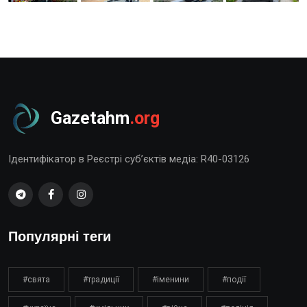
Gazetahm
.org
Ідентифікатор в Реєстрі суб’єктів медіа: R40-03126
Популярні теги
#свята
#традиції
#іменини
#події