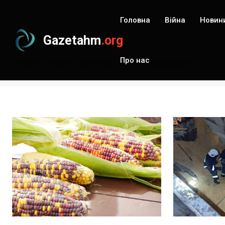
Головна
Війна
Новин
Gazetahm
.org
Про нас
Головна
Результати пошуку по запиту: #кукурудза