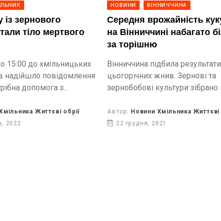
ІЛЬНИК
НОВИНИ
ВІННИЧЧИНА
у із зернового
Середня врожайність кук
стали тіло мертвого
на Вінниччині набагато б
за торішню
ко 15:00 до хмільницьких
Вінниччина підбила результат
в надійшло повідомлення
цьогорічних жнив. Зернові та
трібна допомога з
зернобобові культури зібрано 
юдини із зерногового
900,9 тис. га.
Хмільника Життєві обрії
Автор:
Новини Хмільника Життєві 
а, 2022
22 грудня, 2021