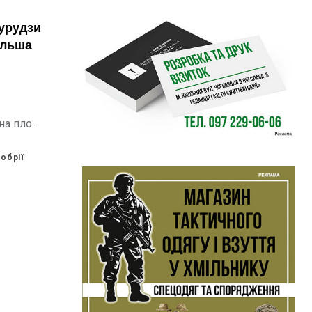
урудзи
ільша
и
на площі
обрії