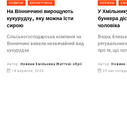
НОВИНИ
ВІННИЧЧИНА
НОВИНИ
ХМ
На Вінниччині вирощують
У Хмільник
кукурудзу, яку можна їсти
бункера ді
сирою
чоловіка
Сільськогосподарська компанія на
Вчора, близь
Вінниччині вивела незвичайний вид
рятувальникі
кукурудзи.
про те, що по
діставання л
бункера
Автор:
Новини Хмільника Життєві обрії
Автор:
Новини 
18 вересня, 2024
23 листопад