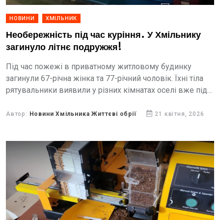
НОВИНИ
ХМІЛЬНИК
Необережність під час куріння. У Хмільнику
загинуло літнє подружжя!
Під час пожежі в приватному житловому будинку
загинули 67-річна жінка та 77-річний чоловік. Їхні тіла
рятувальники виявили у різних кімнатах оселі вже під
час ліквідації загоряння.
Автор:
Новини Хмільника Життєві обрії
21 квітня, 2026