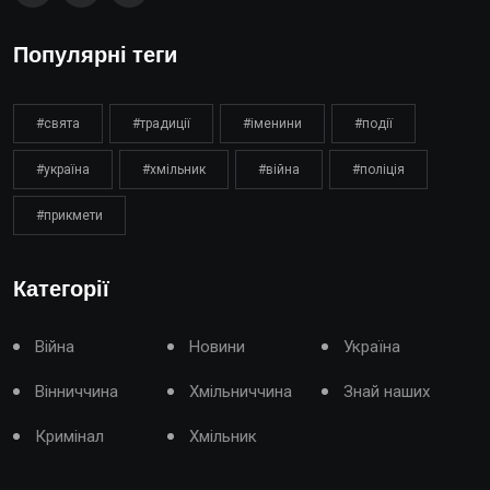
Популярні теги
#свята
#традиції
#іменини
#події
#україна
#хмільник
#війна
#поліція
#прикмети
Категорії
Війна
Новини
Україна
Вінниччина
Хмільниччина
Знай наших
Кримінал
Хмільник