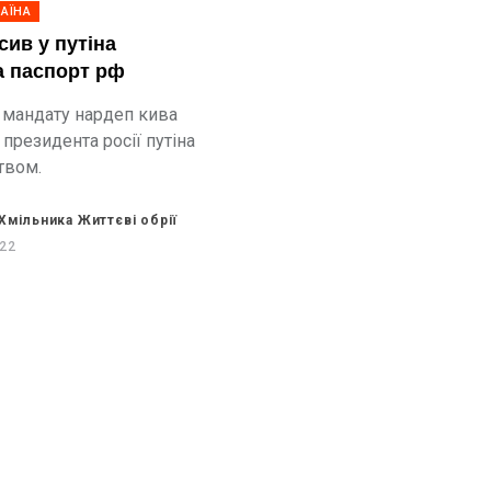
АЇНА
сив у путіна
а паспорт рф
мандату нардеп кива
президента росії путіна
твом.
Хмільника Життєві обрії
022