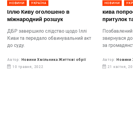
НОВИНИ
УКРАЇНА
НОВИНИ
УКР
Іллю Киву оголошено в
кива попро
міжнародний розшук
притулок т
ДБР завершило слідство щодо Іллі
Позбавлений 
Киви та передало обвинувальний акт
звернувся до 
до суду.
за громадянс
Автор:
Новини Хмільника Життєві обрії
Автор:
Новини 
10 травня, 2022
21 квітня, 2