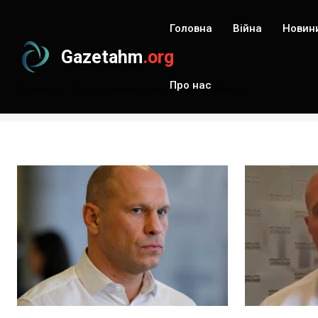
Головна
Війна
Новин
Gazetahm
.org
Про нас
Головна
Результати пошуку по запиту: #кива