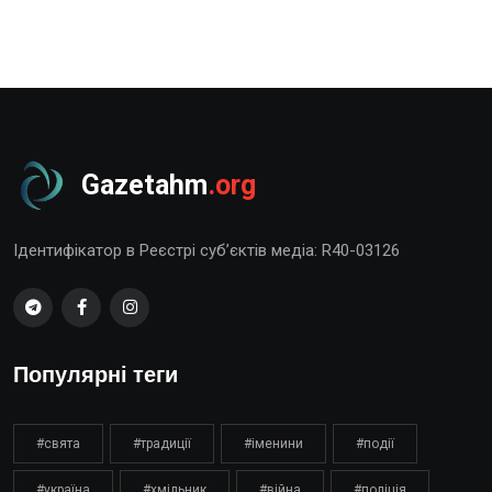
Gazetahm
.org
Ідентифікатор в Реєстрі суб’єктів медіа: R40-03126
Популярні теги
#свята
#традиції
#іменини
#події
#україна
#хмільник
#війна
#поліція