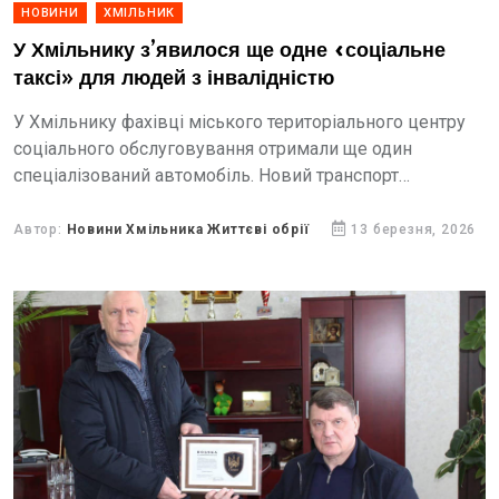
НОВИНИ
ХМІЛЬНИК
У Хмільнику з’явилося ще одне «соціальне
таксі» для людей з інвалідністю
У Хмільнику фахівці міського територіального центру
соціального обслуговування отримали ще один
спеціалізований автомобіль. Новий транспорт
допоможе ефективніше вирішувати потреби людей з
інвалідністю, зокрема осіб із порушеннями опорно-
Автор:
Новини Хмільника Життєві обрії
13 березня, 2026
рухового апарату, людей похилого...