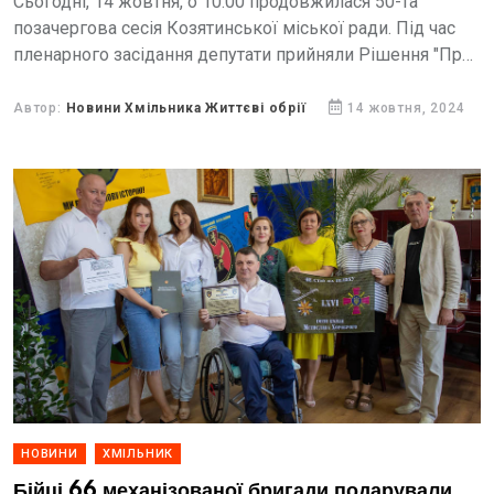
Сьогодні, 14 жовтня, о 10:00 продовжилася 50-та
позачергова сесія Козятинської міської ради. Під час
пленарного засідання депутати прийняли Рішення "Про
дострокове припинення повноважень Козятинського
міського голови Єрмолаєвої Т.М.
Автор:
Новини Хмільника Життєві обрії
14 жовтня, 2024
НОВИНИ
ХМІЛЬНИК
Бійці 66 механізованої бригади подарували