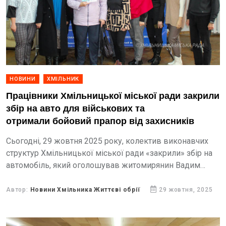
НОВИНИ
ХМІЛЬНИК
Працівники Хмільницької міської ради закрили
збір на авто для військових та
отримали бойовий прапор від захисників
Сьогодні, 29 жовтня 2025 року, колектив виконавчих
структур Хмільницької міської ради «закрили» збір на
автомобіль, який оголошував житомирянин Вадим
Шевчук, військовослужбовець 148-ї бригади десантно-
штурмових військ, що нині виконує бойові завдання...
Автор:
Новини Хмільника Життєві обрії
29 жовтня, 2025