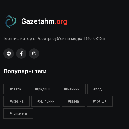
Gazetahm
.org
Ідентифікатор в Реєстрі суб’єктів медіа: R40-03126
Популярні теги
#свята
#традиції
#іменини
#події
#україна
#хмільник
#війна
#поліція
#прикмети