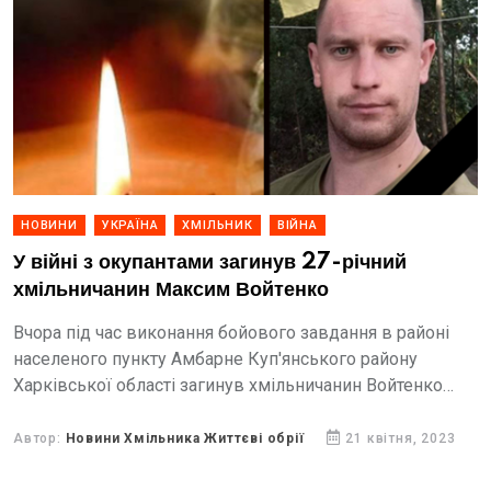
НОВИНИ
УКРАЇНА
ХМІЛЬНИК
ВІЙНА
У війні з окупантами загинув 27-річний
хмільничанин Максим Войтенко
Вчора під час виконання бойового завдання в районі
населеного пункту Амбарне Куп'янського району
Харківської області загинув хмільничанин Войтенко
Максим Олександрович.
Автор:
Новини Хмільника Життєві обрії
21 квітня, 2023