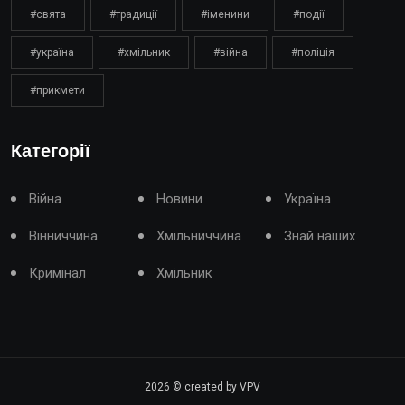
#свята
#традиції
#іменини
#події
#україна
#хмільник
#війна
#поліція
#прикмети
Категорії
Війна
Новини
Україна
Вінниччина
Хмільниччина
Знай наших
Кримінал
Хмільник
2026
© created by VPV