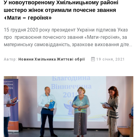
У новоутвореному Хмільницькому районі
шестеро жінок отримали почесне звання
«Мати – героїня»
15 грудня 2020 року президент України підписав Указ
про присвоєння почесного звання «Мати-героїня», за
материнську самовідданість, зразкове виховання дітей
та забезпечення умов для їхнього всебічного розвитку.
По всій Україні було...
Автор:
Новини Хмільника Життєві обрії
19 січня, 2021