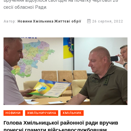
Вручення відбулося сьогодні на початку чергової 28
сесії обласної Ради.
Автор:
Новини Хмільника Життєві обрії
26 серпня, 2022
НОВИНИ
ХМІЛЬНИЧЧИНА
ХМІЛЬНИК
Голова Хмільницької районної ради вручив
почесні грамоти військовослужбовцям