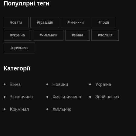
Популярні теги
#свята
#традиції
#іменини
#події
#україна
#хмільник
#війна
#поліція
#прикмети
Категорії
Війна
Новини
Україна
Вінниччина
Хмільниччина
Знай наших
Кримінал
Хмільник