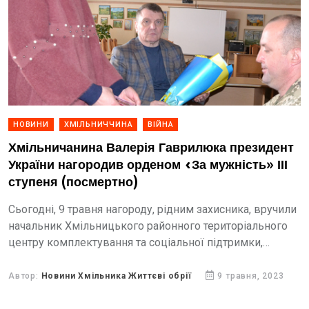
НОВИНИ
ХМІЛЬНИЧЧИНА
ВІЙНА
Хмільничанина Валерія Гаврилюка президент
України нагородив орденом «За мужність» ІІІ
ступеня (посмертно)
Сьогодні, 9 травня нагороду, рідним захисника, вручили
начальник Хмільницького районного територіального
центру комплектування та соціальної підтримки,
полковник Олег Резедент та Хмільницький міський
голова Микола Юрчишин
Автор:
Новини Хмільника Життєві обрії
9 травня, 2023