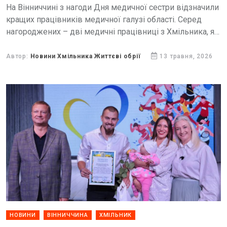
На Вінниччині з нагоди Дня медичної сестри відзначили
кращих працівників медичної галузі області. Серед
нагороджених – дві медичні працівниці з Хмільника, які
багато років присвятили роботі у сфері охорони
здоров’я.
Автор:
Новини Хмільника Життєві обрії
13 травня, 2026
НОВИНИ
ВІННИЧЧИНА
ХМІЛЬНИК