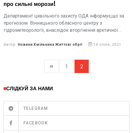
про сильні морози!
Департамент цивільного захисту ОДА інформує,що за
прогнозом Вінницького обласного центру з
гідрометеорології, внаслідок вторгнення арктичної
повітряної маси на територію області, прогнозується
значне зниження температури повітря:
Автор:
Новини Хмільника Життєві обрії
14 січня, 2021
1
2
СЛІДКУЙ ЗА НАМИ
TELEGRAM
FACEBOOK