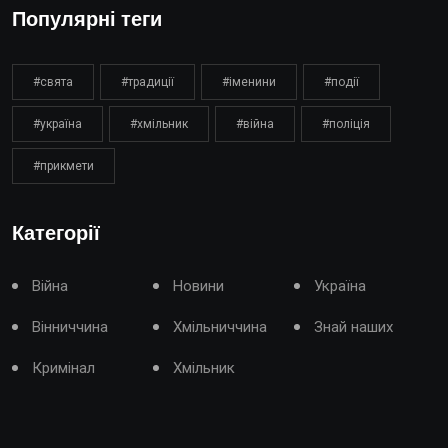
Популярні теги
#свята
#традиції
#іменини
#події
#україна
#хмільник
#війна
#поліція
#прикмети
Категорії
Війна
Новини
Україна
Вінниччина
Хмільниччина
Знай наших
Кримінал
Хмільник