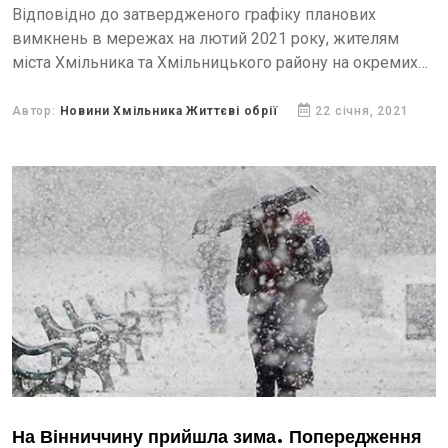
Відповідно до затвердженого графіку планових
вимкнень в мережах на лютий 2021 року, жителям
міста Хмільника та Хмільницького району на окремих
вулицях вимикатимуть світло. Вимкнення пов’язане із
розчисткою траси та технічним...
Автор:
Новини Хмільника Життєві обрії
22 січня, 2021
На Вінниччину прийшла зима. Попередження